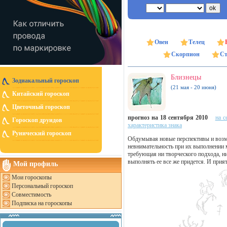
Овен
Телец
Скорпион
Ст
Близнецы
Зодиакальный гороскоп
(21 мая - 20 июня)
Китайский гороскоп
Цветочный гороскоп
прогноз на 18 сентября 2010
на с
Гороскоп друидов
характеристика знака
Рунический гороскоп
Обдумывая новые перспективы и возмо
невнимательность при их выполнении 
требующая ни творческого подхода, н
выполнять ее все же придется. И при
Мой профиль
Мои гороскопы
Персональный гороскоп
Совместимость
Подписка на гороскопы