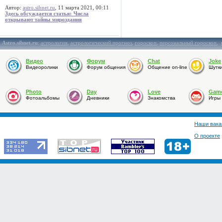
Автор:
astro.sibnet.ru
, 11 марта 2021, 00:11
Здесь обсуждается статья: Числа
открывают тайны мироздания
Astro.sibnet.ru
:
астрология
,
астрологический прогноз
,
гороскоп
,
персональный гороскоп
,
Видео
Форум
Chat
Joke
Видеоролики
Форум общения
Общение on-line
Шутк
Photo
Day
Love
Gam
Фотоальбомы
Дневники
Знакомства
Игры
Наши вака
О проекте