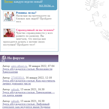
Тесты:
каждую неделю новый!
все тесты →
Ревнивы ли вы?
Насколько вы претендуете на
близких вам людей? Пройдите
тест.
Справедливый ли вы человек?
Чувство справедливости у всех
развито по разному. Вы
замечали, что иногда вам
приходится думать о мотиве своих
поступков? Пройдите тест!
На форуме
Автор:
astro.sibnet.ru
, 30 января 2022, 07:04
Здесь обсуждается статья: Возможности
Хиромантии
Автор:
271033511
, 16 января 2022, 12:18
Здесь обсуждается статья: Как рассчитать
личное денежное число
Автор:
zabzab
, 13 июля 2021, 16:30
Здесь обсуждается статья: Хиромантия —
это карта жизни
Автор:
zabzab
, 13 июля 2021, 16:30
Здесь обсуждается статья: Любовный
гороскоп: как целуются знаки Зодиака