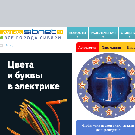
НОВОСТИ
РАЗВЛЕЧЕНИЯ
ОБЩЕН
Вход
Астрология
Хиромантия
Нуме
Чтобы узнать свой знак, укажит
день рождения.