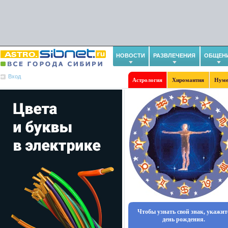
НОВОСТИ
РАЗВЛЕЧЕНИЯ
ОБЩЕН
Вход
Астрология
Хиромантия
Нуме
Чтобы узнать свой знак, укажит
день рождения.