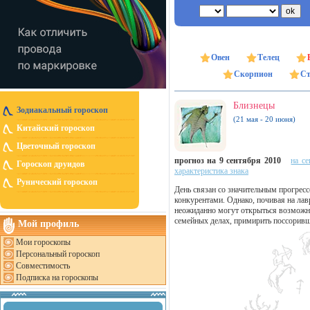
Овен
Телец
Скорпион
Ст
Близнецы
Зодиакальный гороскоп
(21 мая - 20 июня)
Китайский гороскоп
Цветочный гороскоп
прогноз на 9 сентября 2010
на се
Гороскоп друидов
характеристика знака
Рунический гороскоп
День связан со значительным прогресс
конкурентами. Однако, почивая на лав
неожиданно могут открыться возможно
семейных делах, примирить поссоривш
Мой профиль
Мои гороскопы
Персональный гороскоп
Совместимость
Подписка на гороскопы