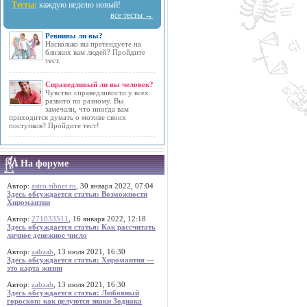
Тесты:
каждую неделю новый!
все тесты →
Ревнивы ли вы?
Насколько вы претендуете на
близких вам людей? Пройдите
тест.
Справедливый ли вы человек?
Чувство справедливости у всех
развито по разному. Вы
замечали, что иногда вам
приходится думать о мотиве своих
поступков? Пройдите тест!
На форуме
Автор:
astro.sibnet.ru
, 30 января 2022, 07:04
Здесь обсуждается статья: Возможности
Хиромантии
Автор:
271033511
, 16 января 2022, 12:18
Здесь обсуждается статья: Как рассчитать
личное денежное число
Автор:
zabzab
, 13 июля 2021, 16:30
Здесь обсуждается статья: Хиромантия —
это карта жизни
Автор:
zabzab
, 13 июля 2021, 16:30
Здесь обсуждается статья: Любовный
гороскоп: как целуются знаки Зодиака