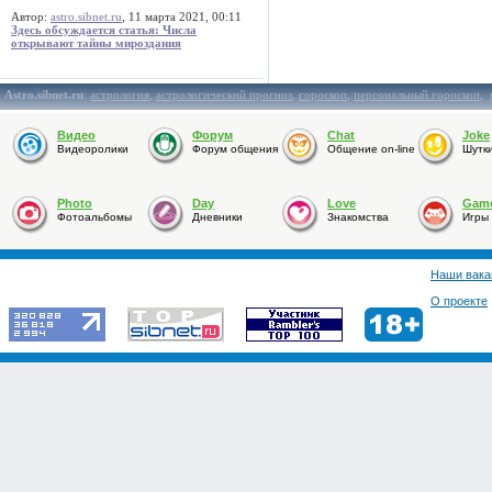
Автор:
astro.sibnet.ru
, 11 марта 2021, 00:11
Здесь обсуждается статья: Числа
открывают тайны мироздания
Astro.sibnet.ru
:
астрология
,
астрологический прогноз
,
гороскоп
,
персональный гороскоп
,
Видео
Форум
Chat
Joke
Видеоролики
Форум общения
Общение on-line
Шутк
Photo
Day
Love
Gam
Фотоальбомы
Дневники
Знакомства
Игры
Наши вака
О проекте