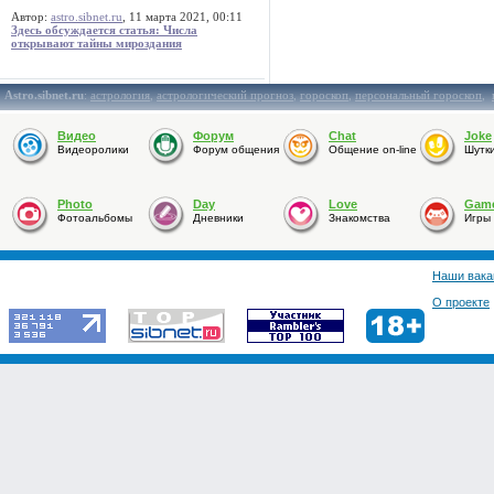
Автор:
astro.sibnet.ru
, 11 марта 2021, 00:11
Здесь обсуждается статья: Числа
открывают тайны мироздания
Astro.sibnet.ru
:
астрология
,
астрологический прогноз
,
гороскоп
,
персональный гороскоп
,
Видео
Форум
Chat
Joke
Видеоролики
Форум общения
Общение on-line
Шутк
Photo
Day
Love
Gam
Фотоальбомы
Дневники
Знакомства
Игры
Наши вака
О проекте