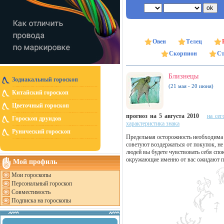
Овен
Телец
Скорпион
Ст
Близнецы
Зодиакальный гороскоп
(21 мая - 20 июня)
Китайский гороскоп
Цветочный гороскоп
прогноз на 5 августа 2010
на сег
Гороскоп друидов
характеристика знака
Рунический гороскоп
Предельная осторожность необходима
советуют воздержаться от покупок, не
людей вы будете чувствовать себя спо
окружающие именно от вас ожидают п
Мой профиль
Мои гороскопы
Персональный гороскоп
Совместимость
Подписка на гороскопы