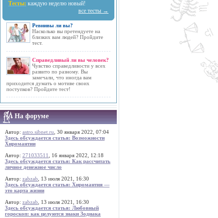
Тесты:
каждую неделю новый!
все тесты →
Ревнивы ли вы?
Насколько вы претендуете на
близких вам людей? Пройдите
тест.
Справедливый ли вы человек?
Чувство справедливости у всех
развито по разному. Вы
замечали, что иногда вам
приходится думать о мотиве своих
поступков? Пройдите тест!
На форуме
Автор:
astro.sibnet.ru
, 30 января 2022, 07:04
Здесь обсуждается статья: Возможности
Хиромантии
Автор:
271033511
, 16 января 2022, 12:18
Здесь обсуждается статья: Как рассчитать
личное денежное число
Автор:
zabzab
, 13 июля 2021, 16:30
Здесь обсуждается статья: Хиромантия —
это карта жизни
Автор:
zabzab
, 13 июля 2021, 16:30
Здесь обсуждается статья: Любовный
гороскоп: как целуются знаки Зодиака