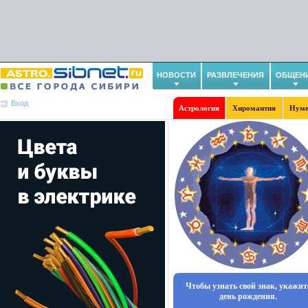
НОВОСТИ
РАЗВЛЕЧЕНИЯ
ОБЩЕН
Вход
Астрология
Хиромантия
Нуме
Чтобы узнать свой знак, укажит
день рождения.