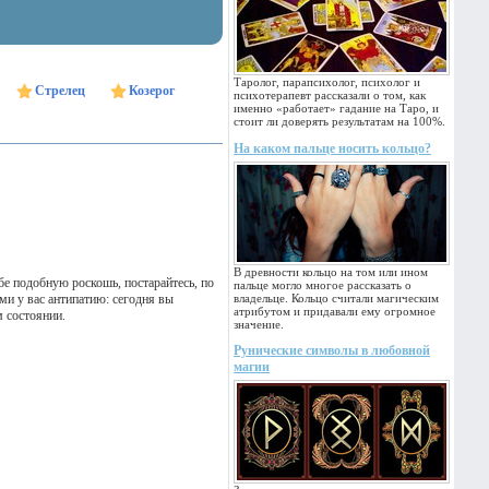
Таролог, парапсихолог, психолог и
Стрелец
Козерог
психотерапевт рассказали о том, как
именно «работает» гадание на Таро, и
стоит ли доверять результатам на 100%.
На каком пальце носить кольцо?
В древности кольцо на том или ином
бе подобную роскошь, постарайтесь, по
пальце могло многое рассказать о
ми у вас антипатию: сегодня вы
владельце. Кольцо считали магическим
атрибутом и придавали ему огромное
м состоянии.
значение.
Рунические символы в любовной
магии