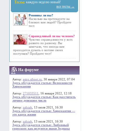
Тесты:
каждую неделю новый!
все тесты →
Ревнивы ли вы?
Насколько вы претендуете на
близких вам людей? Пройдите
тест.
Справедливый ли вы человек?
Чувство справедливости у всех
развито по разному. Вы
замечали, что иногда вам
приходится думать о мотиве своих
поступков? Пройдите тест!
На форуме
Автор:
astro.sibnet.ru
, 30 января 2022, 07:04
Здесь обсуждается статья: Возможности
Хиромантии
Автор:
271033511
, 16 января 2022, 12:18
Здесь обсуждается статья: Как рассчитать
личное денежное число
Автор:
zabzab
, 13 июля 2021, 16:30
Здесь обсуждается статья: Хиромантия —
это карта жизни
Автор:
zabzab
, 13 июля 2021, 16:30
Здесь обсуждается статья: Любовный
гороскоп: как целуются знаки Зодиака