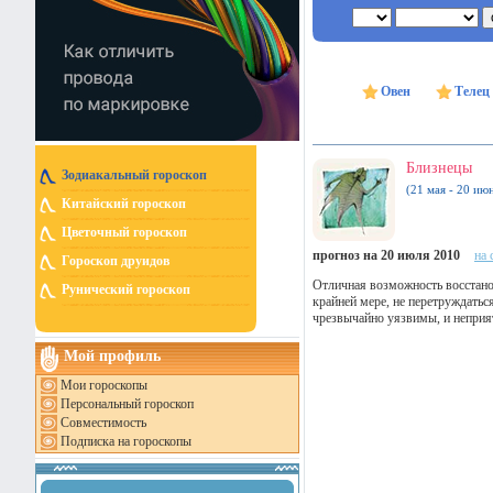
Овен
Телец
Близнецы
Зодиакальный гороскоп
(21 мая - 20 ию
Китайский гороскоп
Цветочный гороскоп
прогноз на 20 июля 2010
на 
Гороскоп друидов
Отличная возможность восстанов
Рунический гороскоп
крайней мере, не перетруждатьс
чрезвычайно уязвимы, и неприят
Мой профиль
Мои гороскопы
Персональный гороскоп
Совместимость
Подписка на гороскопы