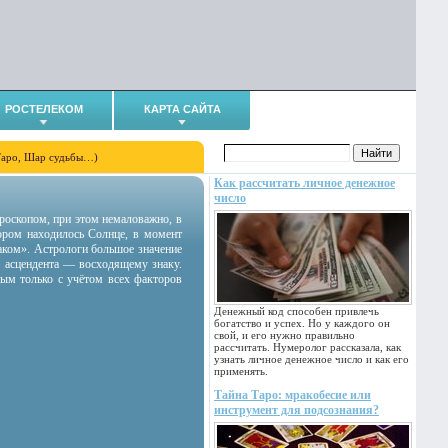
РОСТЕЛЕКОМ
КАРТА САЙТА
Таро, Шар судьбы…)
Как рассчитать личное денежное
число
гороскопом, при этом немаловажно, в
тором находилось Солнце, в момент
аком». Астрологи большое значение
 асцендента — восходящему знаку.
ным только с учётом всех факторов
Денежный код способен привлечь
богатство и успех. Но у каждого он
свой, и его нужно правильно
рассчитать. Нумеролог рассказала, как
узнать личное денежное число и как его
применять.
Тайна Таро: мракобесие или
инструмент для подсознания?