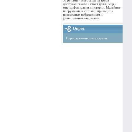
За рунами - всего лишь за тремя
десятками знаков - стоит целый мир -
мир мифов, магии и истории. Малейшее
погружение в этот мир приводит к
интересным наблюдениям и
удивительным открытиям.
Опрос
Опрос временно недоступен.