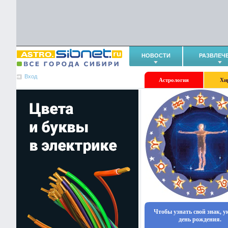
НОВОСТИ
РАЗВЛЕЧ
Вход
Астрология
Хи
Чтобы узнать свой знак, 
день рождения.