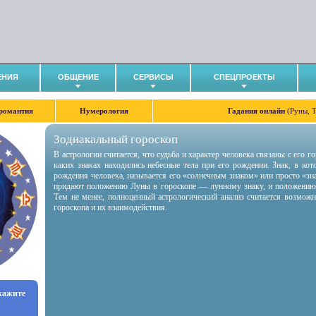
ЕНИЯ
ОБЩЕНИЕ
СЕРВИСЫ
СПЕЦПРОЕКТЫ
романтия
Нумерология
Гадания онлайн
(Руны, 
Зодиакальный гороскоп
В астрологии считается, что судьба и характер человека связаны с его 
каких знаках находились небесные тела при его рождении. Знак, в ко
рождения человека, называется его «солнечным знаком» или просто «зн
придают положению Луны в гороскопе — лунному знаку, и положению
Тем не менее, полноценный астрологический анализ считается возмож
гороскопа и их взаимодействия.
укажите