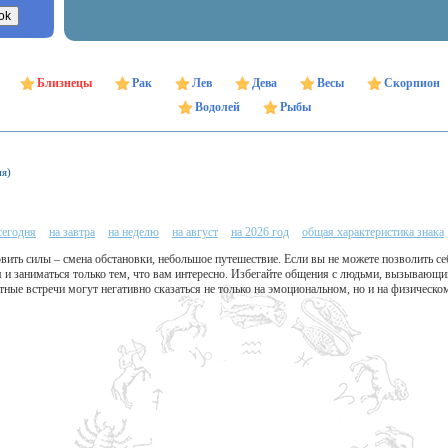
Близнецы
Рак
Лев
Дева
Весы
Скорпион
Водолей
Рыбы
ня)
сегодня
на завтра
на неделю
на август
на 2026 год
общая характеристика знака
ить силы – смена обстановки, небольшое путешествие. Если вы не можете позволить се
я и заниматься только тем, что вам интересно. Избегайте общения с людьми, вызывающи
ные встречи могут негативно сказаться не только на эмоциональном, но и на физическо