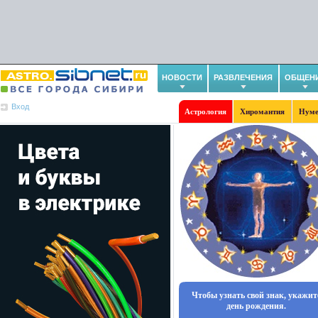
НОВОСТИ
РАЗВЛЕЧЕНИЯ
ОБЩЕН
Вход
Астрология
Хиромантия
Нуме
Чтобы узнать свой знак, укажит
день рождения.