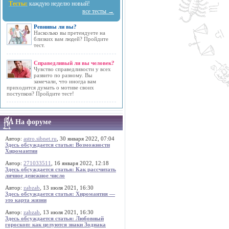
Тесты:
каждую неделю новый!
все тесты →
Ревнивы ли вы?
Насколько вы претендуете на
близких вам людей? Пройдите
тест.
Справедливый ли вы человек?
Чувство справедливости у всех
развито по разному. Вы
замечали, что иногда вам
приходится думать о мотиве своих
поступков? Пройдите тест!
На форуме
Автор:
astro.sibnet.ru
, 30 января 2022, 07:04
Здесь обсуждается статья: Возможности
Хиромантии
Автор:
271033511
, 16 января 2022, 12:18
Здесь обсуждается статья: Как рассчитать
личное денежное число
Автор:
zabzab
, 13 июля 2021, 16:30
Здесь обсуждается статья: Хиромантия —
это карта жизни
Автор:
zabzab
, 13 июля 2021, 16:30
Здесь обсуждается статья: Любовный
гороскоп: как целуются знаки Зодиака