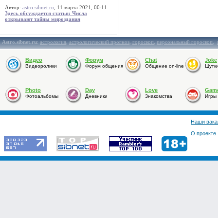
Автор:
astro.sibnet.ru
, 11 марта 2021, 00:11
Здесь обсуждается статья: Числа
открывают тайны мироздания
Astro.sibnet.ru
:
астрология
,
астрологический прогноз
,
гороскоп
,
персональный гороскоп
,
Видео
Форум
Chat
Joke
Видеоролики
Форум общения
Общение on-line
Шутк
Photo
Day
Love
Gam
Фотоальбомы
Дневники
Знакомства
Игры
Наши вака
О проекте