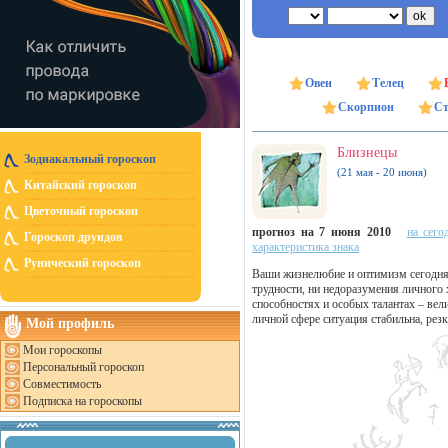
Овен
Телец
Скорпион
Ст
Близнецы
Зодиакальный гороскоп
(21 мая - 20 июня)
Китайский гороскоп
Цветочный гороскоп
прогноз на 7 июня 2010
на сего
Гороскоп друидов
характеристика знака
Рунический гороскоп
Ваши жизнелюбие и оптимизм сегодня
трудности, ни недоразумения личного 
способностях и особых талантах – вел
личной сфере ситуация стабильна, ре
Мой профиль
Мои гороскопы
Персональный гороскоп
Совместимость
Подписка на гороскопы