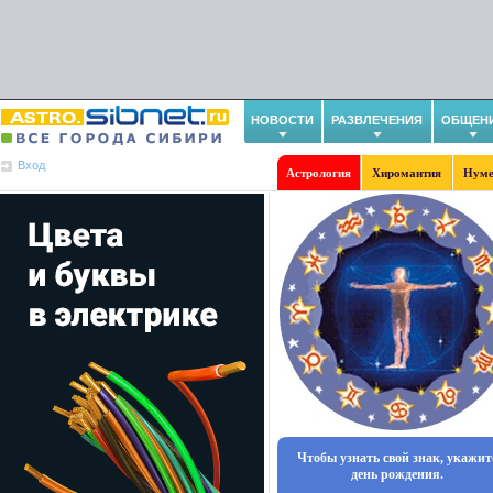
НОВОСТИ
РАЗВЛЕЧЕНИЯ
ОБЩЕН
Вход
Астрология
Хиромантия
Нуме
Чтобы узнать свой знак, укажит
день рождения.