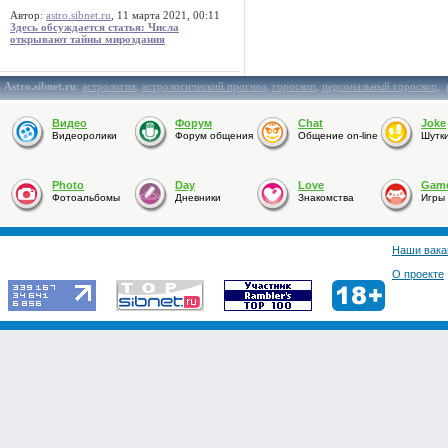
Автор:
astro.sibnet.ru
, 11 марта 2021, 00:11
Здесь обсуждается статья: Числа
открывают тайны мироздания
Astro.sibnet.ru
:
астрология
,
астрологический прогноз
,
гороскоп
,
персональный гороскоп
,
Видео
Форум
Chat
Joke
Видеоролики
Форум общения
Общение on-line
Шутк
Photo
Day
Love
Gam
Фотоальбомы
Дневники
Знакомства
Игры
Наши вака
О проекте