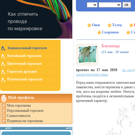
Овен
Телец
Скорпион
Ст
Близнецы
Зодиакальный гороскоп
(21 мая - 20 июня)
Китайский гороскоп
Цветочный гороскоп
прогноз на 17 мая 2010
на сего
Гороскоп друидов
характеристика знака
Рунический гороскоп
Перед вами открываются замечательн
знакомства, внести перемены в давно 
тем, кого вы искренне любите. Ничуть
проблемы сводятся к незначительным 
Мой профиль
временный характер.
Мои гороскопы
Персональный гороскоп
Совместимость
Подписка на гороскопы