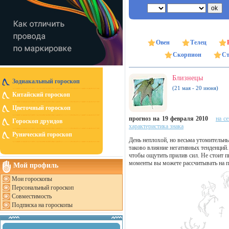
Овен
Телец
Скорпион
Ст
Близнецы
Зодиакальный гороскоп
(21 мая - 20 июня)
Китайский гороскоп
Цветочный гороскоп
прогноз на 19 февраля 2010
на с
Гороскоп друидов
характеристика знака
Рунический гороскоп
День неплохой, но весьма утомительн
таково влияние негативных тенденций
чтобы ощутить прилив сил. Не стоит п
моменты вы можете рассчитывать на 
Мой профиль
Мои гороскопы
Персональный гороскоп
Совместимость
Подписка на гороскопы