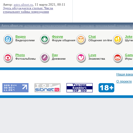
Автор:
astro.sibnet.ru
, 11 марта 2021, 00:11
Здесь обсуждается статья: Числа
открывают тайны мироздания
Astro.sibnet.ru
:
астрология
,
астрологический прогноз
,
гороскоп
,
персональный гороскоп
,
Видео
Форум
Chat
Joke
Видеоролики
Форум общения
Общение on-line
Шутк
Photo
Day
Love
Gam
Фотоальбомы
Дневники
Знакомства
Игры
Наши вака
О проекте