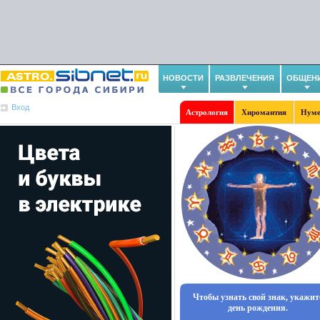
НОВОСТИ
РАЗВЛЕЧЕНИЯ
ОБЩЕН
Вход
Астрология
Хиромантия
Нуме
Чтобы узнать свой знак, укажит
день рождения.