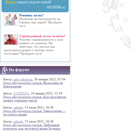
Тесты:
каждую неделю новый!
все тесты →
Ревнивы ли вы?
Насколько вы претендуете на
близких вам людей? Пройдите
тест.
Справедливый ли вы человек?
Чувство справедливости у всех
развито по разному. Вы
замечали, что иногда вам
приходится думать о мотиве своих
поступков? Пройдите тест!
На форуме
Автор:
astro.sibnet.ru
, 30 января 2022, 07:04
Здесь обсуждается статья: Возможности
Хиромантии
Автор:
271033511
, 16 января 2022, 12:18
Здесь обсуждается статья: Как рассчитать
личное денежное число
Автор:
zabzab
, 13 июля 2021, 16:30
Здесь обсуждается статья: Хиромантия —
это карта жизни
Автор:
zabzab
, 13 июля 2021, 16:30
Здесь обсуждается статья: Любовный
гороскоп: как целуются знаки Зодиака