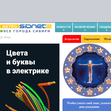
НОВОСТИ
РАЗВЛЕЧЕНИЯ
ОБЩЕН
Вход
Астрология
Хиромантия
Нуме
Чтобы узнать свой знак, укажит
день рождения.