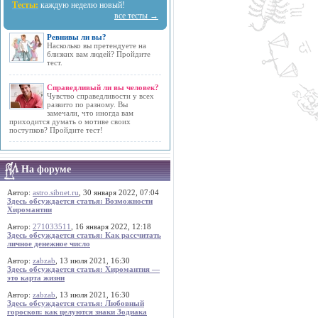
Тесты:
каждую неделю новый!
все тесты →
Ревнивы ли вы?
Насколько вы претендуете на
близких вам людей? Пройдите
тест.
Справедливый ли вы человек?
Чувство справедливости у всех
развито по разному. Вы
замечали, что иногда вам
приходится думать о мотиве своих
поступков? Пройдите тест!
На форуме
Автор:
astro.sibnet.ru
, 30 января 2022, 07:04
Здесь обсуждается статья: Возможности
Хиромантии
Автор:
271033511
, 16 января 2022, 12:18
Здесь обсуждается статья: Как рассчитать
личное денежное число
Автор:
zabzab
, 13 июля 2021, 16:30
Здесь обсуждается статья: Хиромантия —
это карта жизни
Автор:
zabzab
, 13 июля 2021, 16:30
Здесь обсуждается статья: Любовный
гороскоп: как целуются знаки Зодиака