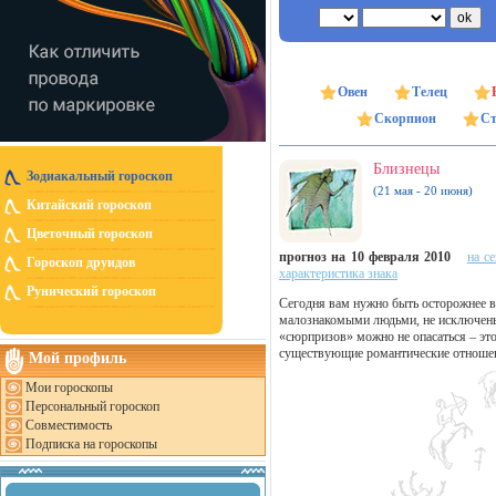
Овен
Телец
Скорпион
Ст
Близнецы
Зодиакальный гороскоп
(21 мая - 20 июня)
Китайский гороскоп
Цветочный гороскоп
прогноз на 10 февраля 2010
на с
Гороскоп друидов
характеристика знака
Рунический гороскоп
Сегодня вам нужно быть осторожнее в
малознакомыми людьми, не исключены 
«сюрпризов» можно не опасаться – эт
существующие романтические отношени
Мой профиль
Мои гороскопы
Персональный гороскоп
Совместимость
Подписка на гороскопы