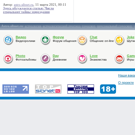
Автор:
astro.sibnet.ru
, 11 марта 2021, 00:11
Здесь обсуждается статья: Числа
открывают тайны мироздания
Astro.sibnet.ru
:
астрология
,
астрологический прогноз
,
гороскоп
,
персональный гороскоп
,
Видео
Форум
Chat
Joke
Видеоролики
Форум общения
Общение on-line
Шутк
Photo
Day
Love
Gam
Фотоальбомы
Дневники
Знакомства
Игры
Наши вака
О проекте