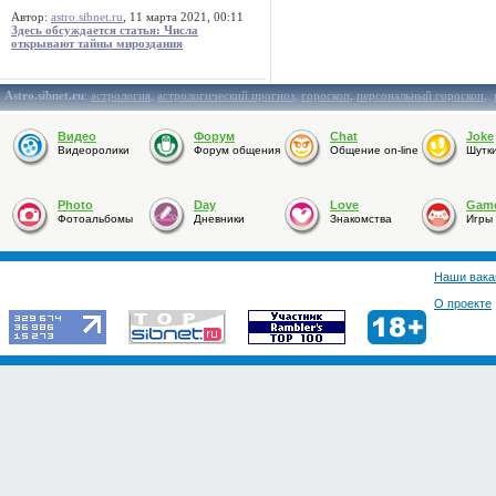
Автор:
astro.sibnet.ru
, 11 марта 2021, 00:11
Здесь обсуждается статья: Числа
открывают тайны мироздания
Astro.sibnet.ru
:
астрология
,
астрологический прогноз
,
гороскоп
,
персональный гороскоп
,
Видео
Форум
Chat
Joke
Видеоролики
Форум общения
Общение on-line
Шутк
Photo
Day
Love
Gam
Фотоальбомы
Дневники
Знакомства
Игры
Наши вака
О проекте