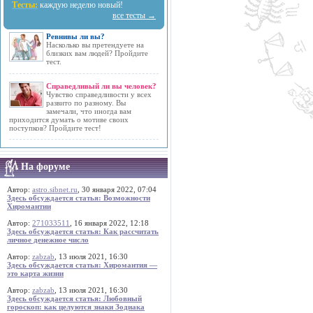
Тесты:
каждую неделю новый!
все тесты →
Ревнивы ли вы?
Насколько вы претендуете на
близких вам людей? Пройдите
тест.
Справедливый ли вы человек?
Чувство справедливости у всех
развито по разному. Вы
замечали, что иногда вам
приходится думать о мотиве своих
поступков? Пройдите тест!
На форуме
Автор:
astro.sibnet.ru
, 30 января 2022, 07:04
Здесь обсуждается статья: Возможности
Хиромантии
Автор:
271033511
, 16 января 2022, 12:18
Здесь обсуждается статья: Как рассчитать
личное денежное число
Автор:
zabzab
, 13 июля 2021, 16:30
Здесь обсуждается статья: Хиромантия —
это карта жизни
Автор:
zabzab
, 13 июля 2021, 16:30
Здесь обсуждается статья: Любовный
гороскоп: как целуются знаки Зодиака