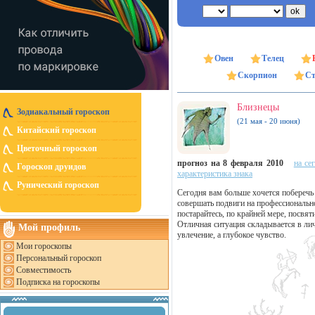
Овен
Телец
Скорпион
Ст
Близнецы
Зодиакальный гороскоп
(21 мая - 20 июня)
Китайский гороскоп
Цветочный гороскоп
прогноз на 8 февраля 2010
на се
Гороскоп друидов
характеристика знака
Рунический гороскоп
Сегодня вам больше хочется поберечь 
совершать подвиги на профессиональн
постарайтесь, по крайней мере, посвят
Отличная ситуация складывается в лич
Мой профиль
увлечение, а глубокое чувство.
Мои гороскопы
Персональный гороскоп
Совместимость
Подписка на гороскопы