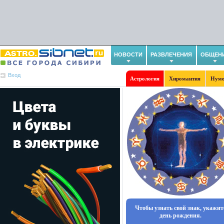
НОВОСТИ
РАЗВЛЕЧЕНИЯ
ОБЩЕН
Вход
Астрология
Хиромантия
Нуме
Чтобы узнать свой знак, укажит
день рождения.