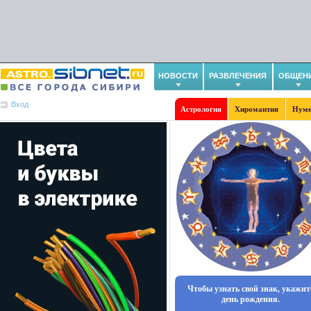
НОВОСТИ
РАЗВЛЕЧЕНИЯ
ОБЩЕН
Вход
Астрология
Хиромантия
Нуме
Чтобы узнать свой знак, укажит
день рождения.