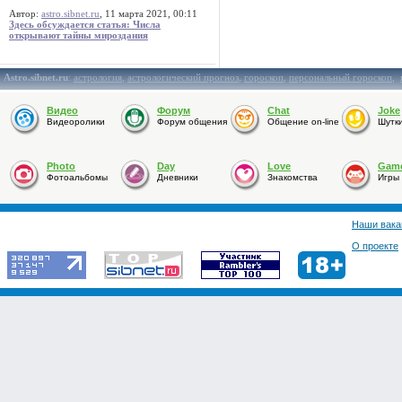
Автор:
astro.sibnet.ru
, 11 марта 2021, 00:11
Здесь обсуждается статья: Числа
открывают тайны мироздания
Astro.sibnet.ru
:
астрология
,
астрологический прогноз
,
гороскоп
,
персональный гороскоп
,
Видео
Форум
Chat
Joke
Видеоролики
Форум общения
Общение on-line
Шутк
Photo
Day
Love
Gam
Фотоальбомы
Дневники
Знакомства
Игры
Наши вака
О проекте