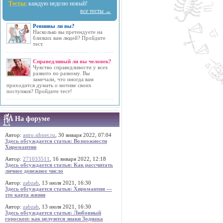
Тесты:
каждую неделю новый!
все тесты →
Ревнивы ли вы?
Насколько вы претендуете на
близких вам людей? Пройдите
тест.
Справедливый ли вы человек?
Чувство справедливости у всех
развито по разному. Вы
замечали, что иногда вам
приходится думать о мотиве своих
поступков? Пройдите тест!
На форуме
Автор:
astro.sibnet.ru
, 30 января 2022, 07:04
Здесь обсуждается статья: Возможности
Хиромантии
Автор:
271033511
, 16 января 2022, 12:18
Здесь обсуждается статья: Как рассчитать
личное денежное число
Автор:
zabzab
, 13 июля 2021, 16:30
Здесь обсуждается статья: Хиромантия —
это карта жизни
Автор:
zabzab
, 13 июля 2021, 16:30
Здесь обсуждается статья: Любовный
гороскоп: как целуются знаки Зодиака