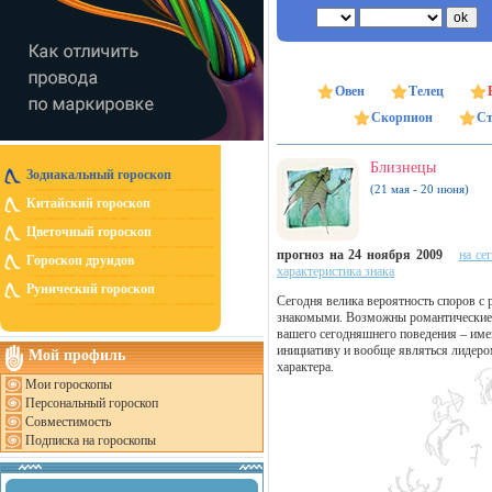
Овен
Телец
Скорпион
Ст
Близнецы
Зодиакальный гороскоп
(21 мая - 20 июня)
Китайский гороскоп
Цветочный гороскоп
прогноз на 24 ноября 2009
на се
Гороскоп друидов
характеристика знака
Рунический гороскоп
Сегодня велика вероятность споров с
знакомыми. Возможны романтические з
вашего сегодняшнего поведения – имен
инициативу и вообще являться лидером
Мой профиль
характера.
Мои гороскопы
Персональный гороскоп
Совместимость
Подписка на гороскопы