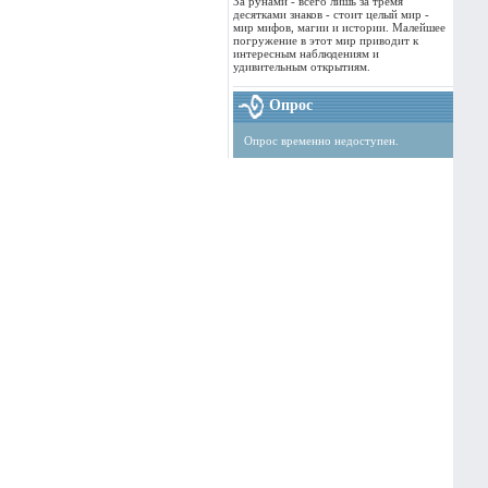
За рунами - всего лишь за тремя
десятками знаков - стоит целый мир -
мир мифов, магии и истории. Малейшее
погружение в этот мир приводит к
интересным наблюдениям и
удивительным открытиям.
Опрос
Опрос временно недоступен.