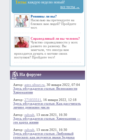
Тесты:
каждую неделю новый!
все тесты →
Ревнивы ли вы?
Насколько вы претендуете на
близких вам людей? Пройдите
тест.
Справедливый ли вы человек?
Чувство справедливости у всех
развито по разному. Вы
замечали, что иногда вам
приходится думать о мотиве своих
поступков? Пройдите тест!
На форуме
Автор:
astro.sibnet.ru
, 30 января 2022, 07:04
Здесь обсуждается статья: Возможности
Хиромантии
Автор:
271033511
, 16 января 2022, 12:18
Здесь обсуждается статья: Как рассчитать
личное денежное число
Автор:
zabzab
, 13 июля 2021, 16:30
Здесь обсуждается статья: Хиромантия —
это карта жизни
Автор:
zabzab
, 13 июля 2021, 16:30
Здесь обсуждается статья: Любовный
гороскоп: как целуются знаки Зодиака