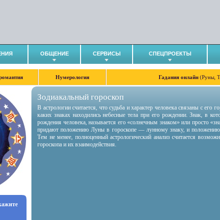
ЕНИЯ
ОБЩЕНИЕ
СЕРВИСЫ
СПЕЦПРОЕКТЫ
романтия
Нумерология
Гадания онлайн
(Руны, 
Зодиакальный гороскоп
В астрологии считается, что судьба и характер человека связаны с его 
каких знаках находились небесные тела при его рождении. Знак, в ко
рождения человека, называется его «солнечным знаком» или просто «зн
придают положению Луны в гороскопе — лунному знаку, и положению
Тем не менее, полноценный астрологический анализ считается возмож
гороскопа и их взаимодействия.
укажите