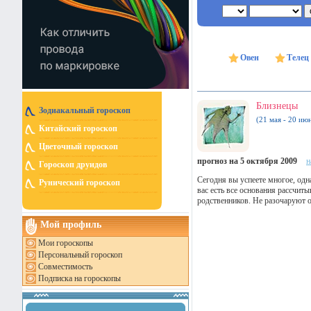
Овен
Телец
Близнецы
Зодиакальный гороскоп
(21 мая - 20 ию
Китайский гороскоп
Цветочный гороскоп
прогноз на 5 октября 2009
н
Гороскоп друидов
Сегодня вы успеете многое, одн
Рунический гороскоп
вас есть все основания рассчиты
родственников. Не разочаруют 
Мой профиль
Мои гороскопы
Персональный гороскоп
Совместимость
Подписка на гороскопы