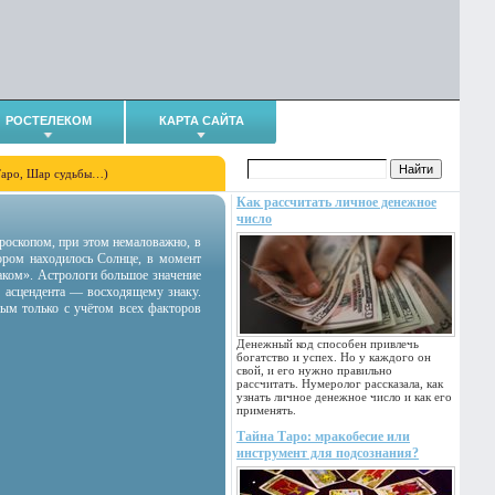
РОСТЕЛЕКОМ
КАРТА САЙТА
Таро, Шар судьбы…)
Как рассчитать личное денежное
число
гороскопом, при этом немаловажно, в
тором находилось Солнце, в момент
аком». Астрологи большое значение
 асцендента — восходящему знаку.
ным только с учётом всех факторов
Денежный код способен привлечь
богатство и успех. Но у каждого он
свой, и его нужно правильно
рассчитать. Нумеролог рассказала, как
узнать личное денежное число и как его
применять.
Тайна Таро: мракобесие или
инструмент для подсознания?