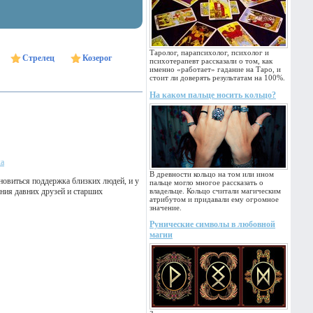
Таролог, парапсихолог, психолог и
Стрелец
Козерог
психотерапевт рассказали о том, как
именно «работает» гадание на Таро, и
стоит ли доверять результатам на 100%.
На каком пальце носить кольцо?
ка
В древности кольцо на том или ином
новиться поддержка близких людей, и у
пальце могло многое рассказать о
ания давних друзей и старших
владельце. Кольцо считали магическим
атрибутом и придавали ему огромное
значение.
Рунические символы в любовной
магии