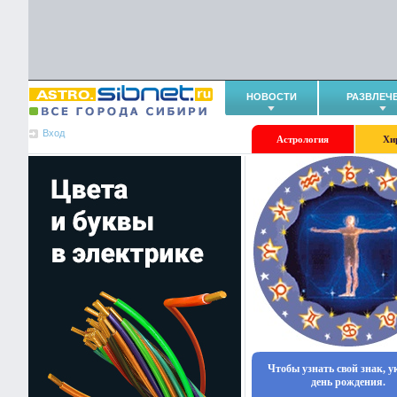
НОВОСТИ
РАЗВЛЕЧ
Вход
Астрология
Хи
Чтобы узнать свой знак, 
день рождения.