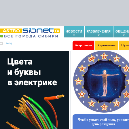
НОВОСТИ
РАЗВЛЕЧЕНИЯ
ОБЩЕН
Вход
Астрология
Хиромантия
Нуме
Чтобы узнать свой знак, укажит
день рождения.