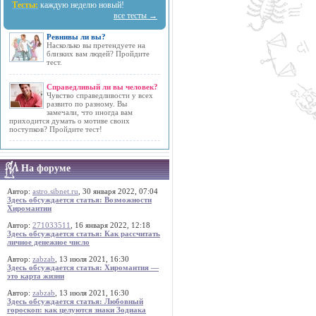
Тесты:
каждую неделю новый!
все тесты →
Ревнивы ли вы?
Насколько вы претендуете на
близких вам людей? Пройдите
тест.
Справедливый ли вы человек?
Чувство справедливости у всех
развито по разному. Вы
замечали, что иногда вам
приходится думать о мотиве своих
поступков? Пройдите тест!
На форуме
Автор:
astro.sibnet.ru
, 30 января 2022, 07:04
Здесь обсуждается статья: Возможности
Хиромантии
Автор:
271033511
, 16 января 2022, 12:18
Здесь обсуждается статья: Как рассчитать
личное денежное число
Автор:
zabzab
, 13 июля 2021, 16:30
Здесь обсуждается статья: Хиромантия —
это карта жизни
Автор:
zabzab
, 13 июля 2021, 16:30
Здесь обсуждается статья: Любовный
гороскоп: как целуются знаки Зодиака