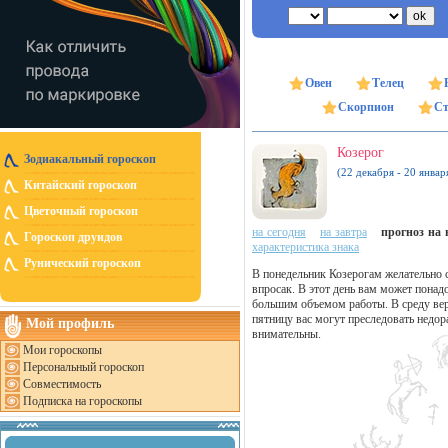
Овен
Телец
Скорпион
Ст
Козерог
Зодиакальный гороскоп
(22 декабря - 20 январ
Китайский гороскоп
Цветочный гороскоп
на сегодня
на завтра
прогноз на н
Гороскоп друидов
характеристика знака
Рунический гороскоп
В понедельник Козерогам желательно 
впросак. В этот день вам может понад
большим объемом работы. В среду вер
пятницу вас могут преследовать недо
Мой профиль
внимательны.
Мои гороскопы
Персональный гороскоп
Совместимость
Подписка на гороскопы