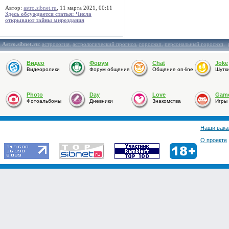
Автор:
astro.sibnet.ru
, 11 марта 2021, 00:11
Здесь обсуждается статья: Числа
открывают тайны мироздания
Astro.sibnet.ru
:
астрология
,
астрологический прогноз
,
гороскоп
,
персональный гороскоп
,
Видео
Форум
Chat
Joke
Видеоролики
Форум общения
Общение on-line
Шутк
Photo
Day
Love
Gam
Фотоальбомы
Дневники
Знакомства
Игры
Наши вака
О проекте