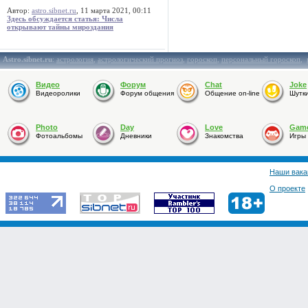
Автор:
astro.sibnet.ru
, 11 марта 2021, 00:11
Здесь обсуждается статья: Числа
открывают тайны мироздания
Astro.sibnet.ru
:
астрология
,
астрологический прогноз
,
гороскоп
,
персональный гороскоп
,
Видео
Форум
Chat
Joke
Видеоролики
Форум общения
Общение on-line
Шутк
Photo
Day
Love
Gam
Фотоальбомы
Дневники
Знакомства
Игры
Наши вака
О проекте