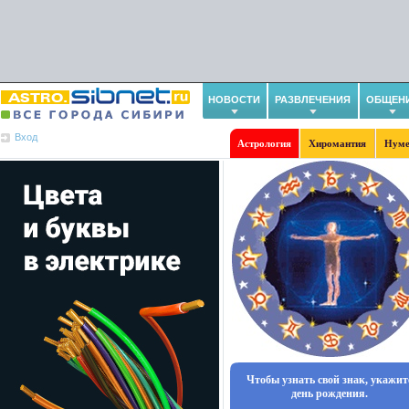
НОВОСТИ
РАЗВЛЕЧЕНИЯ
ОБЩЕН
Вход
Астрология
Хиромантия
Нуме
Чтобы узнать свой знак, укажит
день рождения.