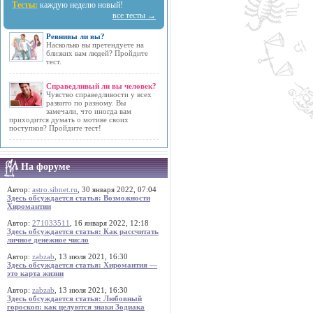
Тесты:
каждую неделю новый!
все тесты →
Ревнивы ли вы?
Насколько вы претендуете на
близких вам людей? Пройдите
тест.
Справедливый ли вы человек?
Чувство справедливости у всех
развито по разному. Вы
замечали, что иногда вам
приходится думать о мотиве своих
поступков? Пройдите тест!
На форуме
Автор:
astro.sibnet.ru
, 30 января 2022, 07:04
Здесь обсуждается статья: Возможности
Хиромантии
Автор:
271033511
, 16 января 2022, 12:18
Здесь обсуждается статья: Как рассчитать
личное денежное число
Автор:
zabzab
, 13 июля 2021, 16:30
Здесь обсуждается статья: Хиромантия —
это карта жизни
Автор:
zabzab
, 13 июля 2021, 16:30
Здесь обсуждается статья: Любовный
гороскоп: как целуются знаки Зодиака