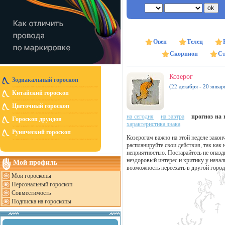
Овен
Телец
Скорпион
Ст
Козерог
Зодиакальный гороскоп
(22 декабря - 20 январ
Китайский гороскоп
Цветочный гороскоп
на сегодня
на завтра
прогноз на н
Гороскоп друидов
характеристика знака
Рунический гороскоп
Козерогам важно на этой неделе закон
распланируйте свои действия, так как
неприятностью. Постарайтесь не опазд
нездоровый интерес и критику у начал
Мой профиль
возможность переехать в другой город
Мои гороскопы
Персональный гороскоп
Совместимость
Подписка на гороскопы