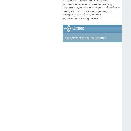
За рунами - всего лишь за тремя
десятками знаков - стоит целый мир -
мир мифов, магии и истории. Малейшее
погружение в этот мир приводит к
интересным наблюдениям и
удивительным открытиям.
Опрос
Опрос временно недоступен.