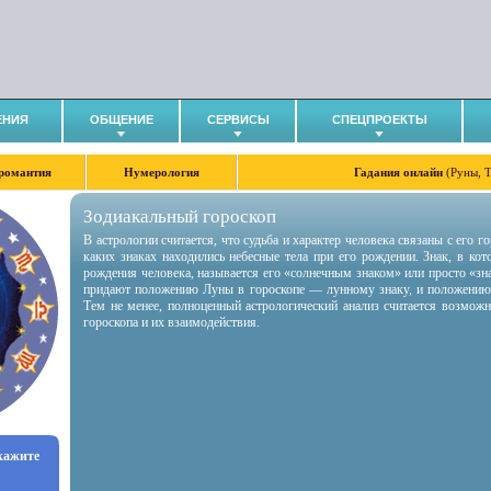
ЕНИЯ
ОБЩЕНИЕ
СЕРВИСЫ
СПЕЦПРОЕКТЫ
романтия
Нумерология
Гадания онлайн
(Руны, 
Зодиакальный гороскоп
В астрологии считается, что судьба и характер человека связаны с его 
каких знаках находились небесные тела при его рождении. Знак, в ко
рождения человека, называется его «солнечным знаком» или просто «зн
придают положению Луны в гороскопе — лунному знаку, и положению
Тем не менее, полноценный астрологический анализ считается возмож
гороскопа и их взаимодействия.
укажите