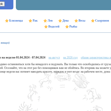
Близнецы
Рак
Лев
Дева
Весы
Скорпион
Водолей
Рыбы
 января)
 на неделю 01.04.2024 - 07.04.2024
на август
на 2026 год
общая характеристика з
одимо остановиться хотя бы ненадолго и подумать. Вы только что освободились от груза
ей. Осознайте, что на этот раз без помощников вам не обойтись. Во вторник вы можете 
нце недели вас потянет наводить красоту, порядок и уют везде: на рабочем месте, дома 