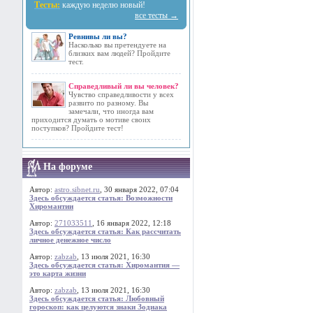
Тесты:
каждую неделю новый!
все тесты →
Ревнивы ли вы?
Насколько вы претендуете на
близких вам людей? Пройдите
тест.
Справедливый ли вы человек?
Чувство справедливости у всех
развито по разному. Вы
замечали, что иногда вам
приходится думать о мотиве своих
поступков? Пройдите тест!
На форуме
Автор:
astro.sibnet.ru
, 30 января 2022, 07:04
Здесь обсуждается статья: Возможности
Хиромантии
Автор:
271033511
, 16 января 2022, 12:18
Здесь обсуждается статья: Как рассчитать
личное денежное число
Автор:
zabzab
, 13 июля 2021, 16:30
Здесь обсуждается статья: Хиромантия —
это карта жизни
Автор:
zabzab
, 13 июля 2021, 16:30
Здесь обсуждается статья: Любовный
гороскоп: как целуются знаки Зодиака