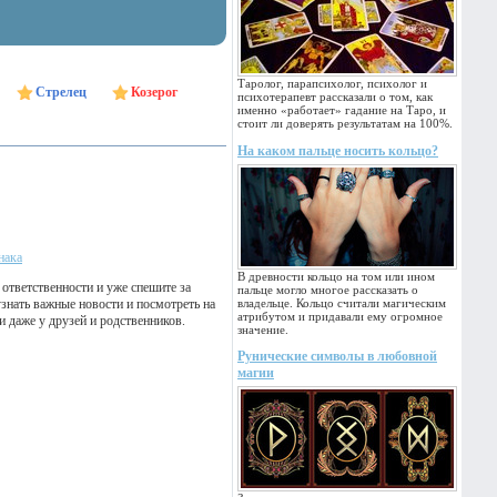
Таролог, парапсихолог, психолог и
Стрелец
Козерог
психотерапевт рассказали о том, как
именно «работает» гадание на Таро, и
стоит ли доверять результатам на 100%.
На каком пальце носить кольцо?
нака
В древности кольцо на том или ином
 ответственности и уже спешите за
пальце могло многое рассказать о
узнать важные новости и посмотреть на
владельце. Кольцо считали магическим
атрибутом и придавали ему огромное
и даже у друзей и родственников.
значение.
Рунические символы в любовной
магии