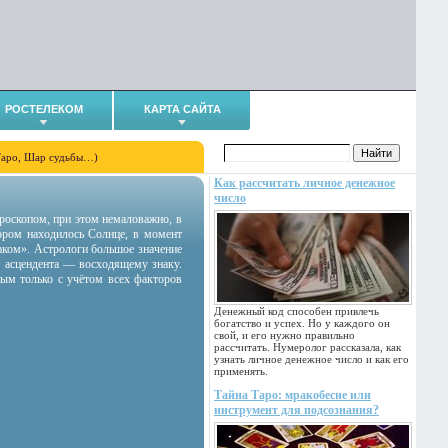
РОСТЕЛЕКОМ
КАРТА САЙТА
Таро, Шар судьбы…)
Как рассчитать личное денежное
число
гороскопом, при этом немаловажно, в
тором находилось Солнце, в момент
аком». Астрологи большое значение
 асцендента — восходящему знаку.
ным только с учётом всех факторов
Денежный код способен привлечь
богатство и успех. Но у каждого он
свой, и его нужно правильно
рассчитать. Нумеролог рассказала, как
узнать личное денежное число и как его
применять.
Тайна Таро: мракобесие или
инструмент для подсознания?