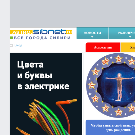
НОВОСТИ
РАЗВЛЕЧ
Вход
Астрология
Хи
Чтобы узнать свой знак, 
день рождения.