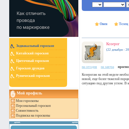
Овен
Телец
Козерог
Зодиакальный гороскоп
(22 декабря - 20
Китайский гороскоп
Цветочный гороскоп
на сегодня
на завтра
прогноз
Гороскоп друидов
Козерогам на этой неделе необх
Рунический гороскоп
новой, еще более тяжелой порци
ситуацию под другим углом. В ко
Мой профиль
Мои гороскопы
Персональный гороскоп
Совместимость
Подписка на гороскопы