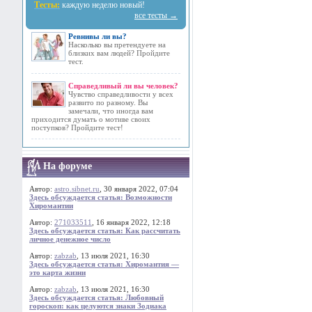
Тесты:
каждую неделю новый!
все тесты →
Ревнивы ли вы?
Насколько вы претендуете на
близких вам людей? Пройдите
тест.
Справедливый ли вы человек?
Чувство справедливости у всех
развито по разному. Вы
замечали, что иногда вам
приходится думать о мотиве своих
поступков? Пройдите тест!
На форуме
Автор:
astro.sibnet.ru
, 30 января 2022, 07:04
Здесь обсуждается статья: Возможности
Хиромантии
Автор:
271033511
, 16 января 2022, 12:18
Здесь обсуждается статья: Как рассчитать
личное денежное число
Автор:
zabzab
, 13 июля 2021, 16:30
Здесь обсуждается статья: Хиромантия —
это карта жизни
Автор:
zabzab
, 13 июля 2021, 16:30
Здесь обсуждается статья: Любовный
гороскоп: как целуются знаки Зодиака