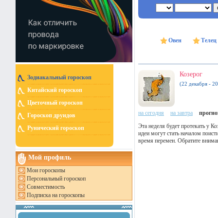
Овен
Телец
Козерог
Зодиакальный гороскоп
(22 декабря - 20
Китайский гороскоп
Цветочный гороскоп
на сегодня
на завтра
прогноз
Гороскоп друидов
Эта неделя будет протекать у К
Рунический гороскоп
идеи могут стать началом поисти
время перемен. Обратите вниман
Мой профиль
Мои гороскопы
Персональный гороскоп
Совместимость
Подписка на гороскопы