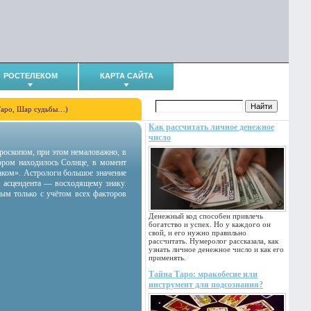
РОСТЕЛЕКОМ
КАРТА САЙТА
Таро, Шар судьбы…)
Как рассчитать личное денежное
число
гороскопом, при этом немаловажно, в
тором находилось Солнце, в момент
аком». Астрологи большое значение
 асцендента — восходящему знаку.
ным только с учётом всех факторов
Денежный код способен привлечь
богатство и успех. Но у каждого он
свой, и его нужно правильно
рассчитать. Нумеролог рассказала, как
узнать личное денежное число и как его
применять.
Тайна Таро: мракобесие или
инструмент для подсознания?