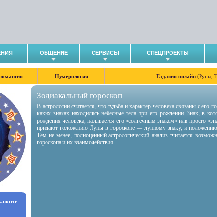
ЕНИЯ
ОБЩЕНИЕ
СЕРВИСЫ
СПЕЦПРОЕКТЫ
романтия
Нумерология
Гадания онлайн
(Руны, 
Зодиакальный гороскоп
В астрологии считается, что судьба и характер человека связаны с его 
каких знаках находились небесные тела при его рождении. Знак, в ко
рождения человека, называется его «солнечным знаком» или просто «зн
придают положению Луны в гороскопе — лунному знаку, и положению
Тем не менее, полноценный астрологический анализ считается возмож
гороскопа и их взаимодействия.
укажите