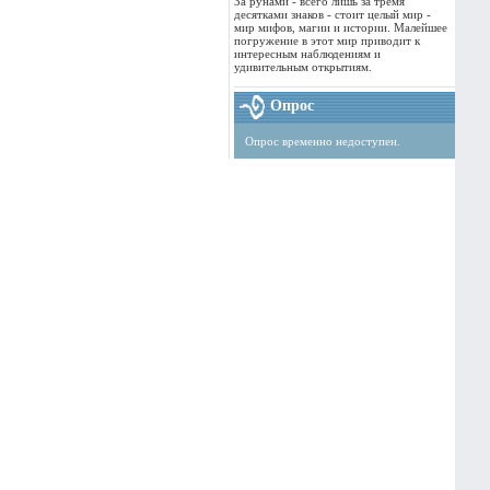
За рунами - всего лишь за тремя
десятками знаков - стоит целый мир -
мир мифов, магии и истории. Малейшее
погружение в этот мир приводит к
интересным наблюдениям и
удивительным открытиям.
Опрос
Опрос временно недоступен.