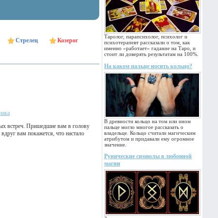
Таролог, парапсихолог, психолог и
Стрелец
Козерог
психотерапевт рассказали о том, как
именно «работает» гадание на Таро, и
стоит ли доверять результатам на 100%.
На каком пальце носить кольцо?
нака
В древности кольцо на том или ином
вых встреч. Пришедшие вам в голову
пальце могло многое рассказать о
и вдруг вам покажется, что настало
владельце. Кольцо считали магическим
атрибутом и придавали ему огромное
значение.
Рунические символы в любовной
магии