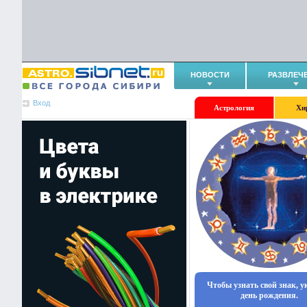
НОВОСТИ
РАЗВЛЕЧ
Вход
Астрология
Хи
Чтобы узнать свой знак, 
день рождения.