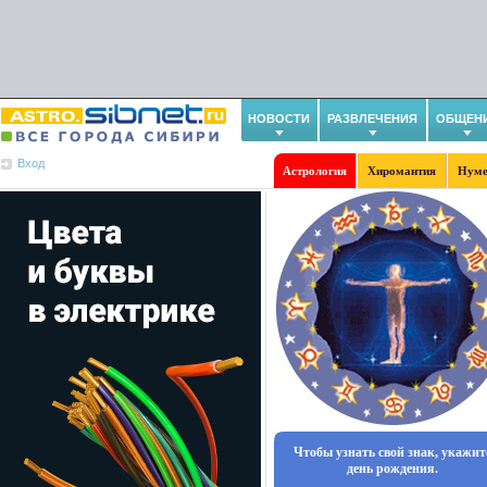
НОВОСТИ
РАЗВЛЕЧЕНИЯ
ОБЩЕН
Вход
Астрология
Хиромантия
Нуме
Чтобы узнать свой знак, укажит
день рождения.