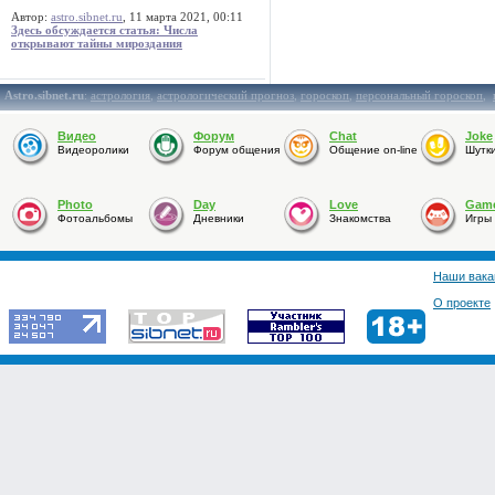
Автор:
astro.sibnet.ru
, 11 марта 2021, 00:11
Здесь обсуждается статья: Числа
открывают тайны мироздания
Astro.sibnet.ru
:
астрология
,
астрологический прогноз
,
гороскоп
,
персональный гороскоп
,
Видео
Форум
Chat
Joke
Видеоролики
Форум общения
Общение on-line
Шутк
Photo
Day
Love
Gam
Фотоальбомы
Дневники
Знакомства
Игры
Наши вака
О проекте