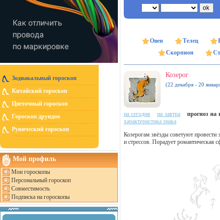
Овен
Телец
Скорпион
Ст
Козерог
Зодиакальный гороскоп
(22 декабря - 20 январ
Китайский гороскоп
Цветочный гороскоп
на сегодня
на завтра
прогноз на н
Гороскоп друидов
характеристика знака
Рунический гороскоп
Козерогам звёзды советуют провести э
и стрессов. Порадует романтическая сф
Мой профиль
Мои гороскопы
Персональный гороскоп
Совместимость
Подписка на гороскопы