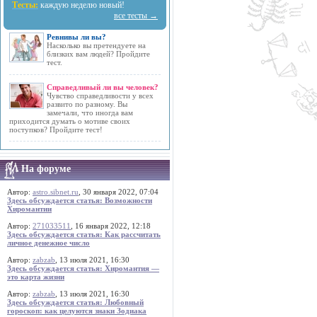
Тесты:
каждую неделю новый!
все тесты →
Ревнивы ли вы?
Насколько вы претендуете на
близких вам людей? Пройдите
тест.
Справедливый ли вы человек?
Чувство справедливости у всех
развито по разному. Вы
замечали, что иногда вам
приходится думать о мотиве своих
поступков? Пройдите тест!
На форуме
Автор:
astro.sibnet.ru
, 30 января 2022, 07:04
Здесь обсуждается статья: Возможности
Хиромантии
Автор:
271033511
, 16 января 2022, 12:18
Здесь обсуждается статья: Как рассчитать
личное денежное число
Автор:
zabzab
, 13 июля 2021, 16:30
Здесь обсуждается статья: Хиромантия —
это карта жизни
Автор:
zabzab
, 13 июля 2021, 16:30
Здесь обсуждается статья: Любовный
гороскоп: как целуются знаки Зодиака