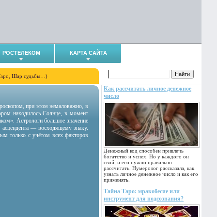
РОСТЕЛЕКОМ
КАРТА САЙТА
Таро, Шар судьбы…)
Как рассчитать личное денежное
число
гороскопом, при этом немаловажно, в
тором находилось Солнце, в момент
аком». Астрологи большое значение
 асцендента — восходящему знаку.
ным только с учётом всех факторов
Денежный код способен привлечь
богатство и успех. Но у каждого он
свой, и его нужно правильно
рассчитать. Нумеролог рассказала, как
узнать личное денежное число и как его
применять.
Тайна Таро: мракобесие или
инструмент для подсознания?