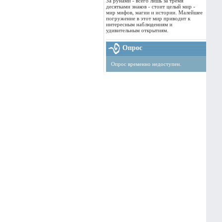
За рунами - всего лишь за тремя
десятками знаков - стоит целый мир -
мир мифов, магии и истории. Малейшее
погружение в этот мир приводит к
интересным наблюдениям и
удивительным открытиям.
Опрос
Опрос временно недоступен.