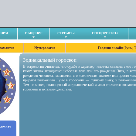
ЕНИЯ
ОБЩЕНИЕ
СЕРВИСЫ
СПЕЦПРОЕКТЫ
романтия
Нумерология
Гадания онлайн
(Руны, 
Зодиакальный гороскоп
В астрологии считается, что судьба и характер человека связаны с его 
каких знаках находились небесные тела при его рождении. Знак, в ко
рождения человека, называется его «солнечным знаком» или просто «зн
придают положению Луны в гороскопе — лунному знаку, и положению
Тем не менее, полноценный астрологический анализ считается возмож
гороскопа и их взаимодействия.
укажите