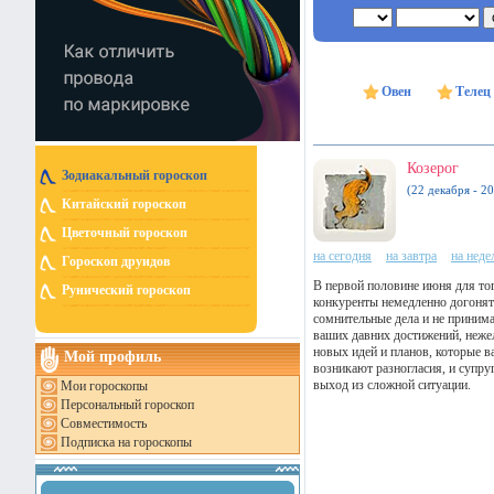
Овен
Телец
Козерог
Зодиакальный гороскоп
(22 декабря - 20
Китайский гороскоп
Цветочный гороскоп
на сегодня
на завтра
на нед
Гороскоп друидов
В первой половине июня для того
Рунический гороскоп
конкуренты немедленно догонят в
сомнительные дела и не принима
ваших давних достижений, нежел
новых идей и планов, которые 
Мой профиль
возникают разногласия, и супру
выход из сложной ситуации.
Мои гороскопы
Персональный гороскоп
Совместимость
Подписка на гороскопы