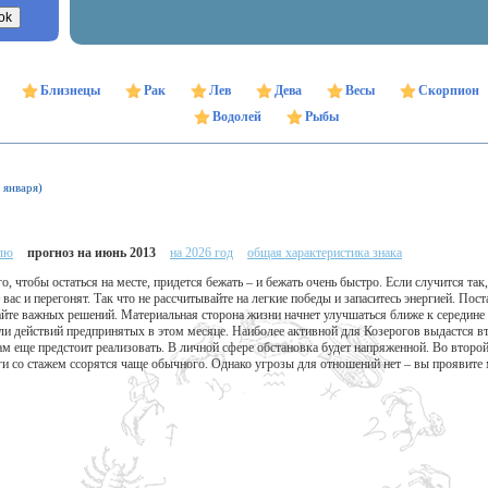
Близнецы
Рак
Лев
Дева
Весы
Скорпион
Водолей
Рыбы
 января)
елю
прогноз на июнь 2013
на 2026 год
общая характеристика знака
, чтобы остаться на месте, придется бежать – и бежать очень быстро. Если случится так,
ас и перегонят. Так что не рассчитывайте на легкие победы и запаситесь энергией. Пост
йте важных решений. Материальная сторона жизни начнет улучшаться ближе к середине м
и действий предпринятых в этом месяце. Наиболее активной для Козерогов выдастся вт
вам еще предстоит реализовать. В личной сфере обстановка будет напряженной. Во вто
ги со стажем ссорятся чаще обычного. Однако угрозы для отношений нет – вы проявите