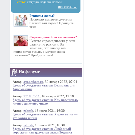
Тесты:
каждую неделю новый!
все тесты →
Ревнивы ли вы?
Насколько вы претендуете на
близких вам людей? Пройдите
тест.
Справедливый ли вы человек?
Чувство справедливости у всех
развито по разному. Вы
замечали, что иногда вам
приходится думать о мотиве своих
поступков? Пройдите тест!
На форуме
Автор:
astro.sibnet.ru
, 30 января 2022, 07:04
Здесь обсуждается статья: Возможности
Хиромантии
Автор:
271033511
, 16 января 2022, 12:18
Здесь обсуждается статья: Как рассчитать
личное денежное число
Автор:
zabzab
, 13 июля 2021, 16:30
Здесь обсуждается статья: Хиромантия —
это карта жизни
Автор:
zabzab
, 13 июля 2021, 16:30
Здесь обсуждается статья: Любовный
гороскоп: как целуются знаки Зодиака