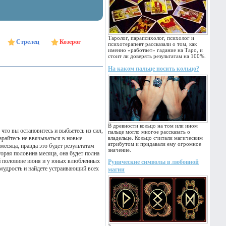
Таролог, парапсихолог, психолог и
Стрелец
Козерог
психотерапевт рассказали о том, как
именно «работает» гадание на Таро, и
стоит ли доверять результатам на 100%.
На каком пальце носить кольцо?
В древности кольцо на том или ином
 что вы остановитесь и выбьетесь из сил,
пальце могло многое рассказать о
арайтесь не ввязываться в новые
владельце. Кольцо считали магическим
атрибутом и придавали ему огромное
есяца, правда это будет результатам
значение.
орая половина месяца, она будет полна
рой половине июня и у юных влюбленных
Рунические символы в любовной
 мудрость и найдете устраивающий всех
магии