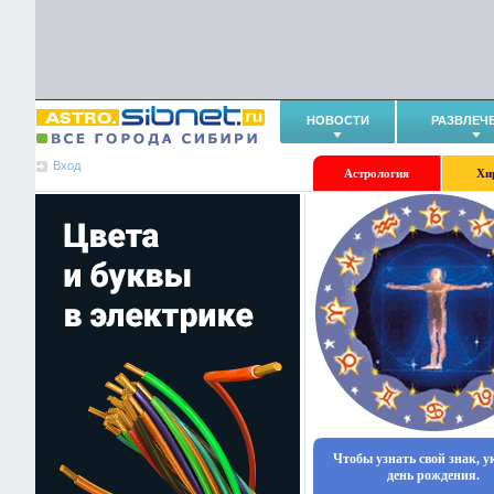
НОВОСТИ
РАЗВЛЕЧ
Вход
Астрология
Хи
Чтобы узнать свой знак, 
день рождения.