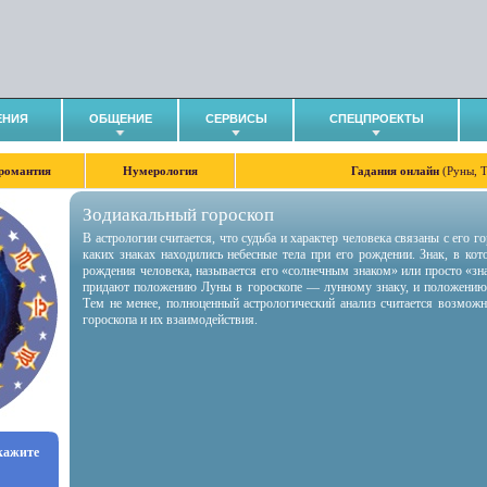
ЕНИЯ
ОБЩЕНИЕ
СЕРВИСЫ
СПЕЦПРОЕКТЫ
романтия
Нумерология
Гадания онлайн
(Руны, 
Зодиакальный гороскоп
В астрологии считается, что судьба и характер человека связаны с его 
каких знаках находились небесные тела при его рождении. Знак, в ко
рождения человека, называется его «солнечным знаком» или просто «зн
придают положению Луны в гороскопе — лунному знаку, и положению
Тем не менее, полноценный астрологический анализ считается возмож
гороскопа и их взаимодействия.
укажите