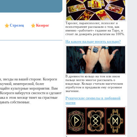
Таролог, парапсихолог, психолог и
Стрелец
Козерог
психотерапевт рассказали о том, как
именно «работает» гадание на Таро, и
стоит ли доверять результатам на 100%.
На каком пальце носить кольцо?
В древности кольцо на том или ином
, звезды на вашей стороне. Козероги
пальце могло многое рассказать о
кучной, неинтересной, более
владельце. Кольцо считали магическим
атрибутом и придавали ему огромное
сещайте культурные мероприятия. Вам
значение.
 Козероги наберутся смелости и сделают
ка в этом месяце тянет на страстные
Рунические символы в любовной
давать собственные.
магии