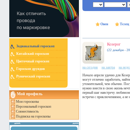
Овен
Телец
Козерог
Зодиакальный гороскоп
(22 декабря - 20
Китайский гороскоп
Цветочный гороскоп
на сегодня
на завтра
на нед
Гороскоп друидов
Начало апреля удачно для Козер
Рунический гороскоп
могут отлично заработать, найт
утомительной, чем обычно. Пост
нужно внести в свою жизнь нечт
первый шаг навстречу любимому 
Мой профиль
встречи с приключениями, а не 
Мои гороскопы
Персональный гороскоп
Совместимость
Подписка на гороскопы