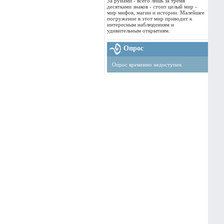
За рунами - всего лишь за тремя
десятками знаков - стоит целый мир -
мир мифов, магии и истории. Малейшее
погружение в этот мир приводит к
интересным наблюдениям и
удивительным открытиям.
Опрос
Опрос временно недоступен.