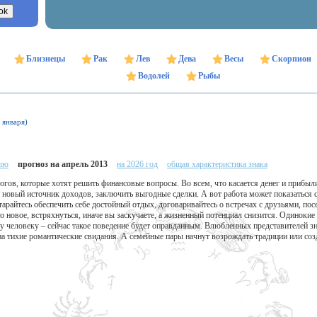
Близнецы
Рак
Лев
Дева
Весы
Скорпион
Водолей
Рыбы
 января)
елю
прогноз на апрель 2013
на 2026 год
общая характеристика знака
огов, которые хотят решить финансовые вопросы. Во всем, что касается денег и прибыли
и новый источник доходов, заключить выгодные сделки. А вот работа может показаться с
арайтесь обеспечить себе достойный отдых, договаривайтесь о встречах с друзьями, по
о новое, встряхнуться, иначе вы заскучаете, а жизненный потенциал снизится. Одинокие
человеку – сейчас такое поведение будет оправданным. Влюбленных представителей зна
на тихие романтические свидания. А семейные пары начнут возрождать традиции или соз