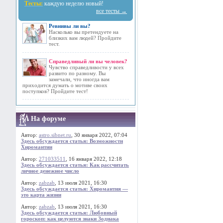
Тесты:
каждую неделю новый!
все тесты →
Ревнивы ли вы?
Насколько вы претендуете на
близких вам людей? Пройдите
тест.
Справедливый ли вы человек?
Чувство справедливости у всех
развито по разному. Вы
замечали, что иногда вам
приходится думать о мотиве своих
поступков? Пройдите тест!
На форуме
Автор:
astro.sibnet.ru
, 30 января 2022, 07:04
Здесь обсуждается статья: Возможности
Хиромантии
Автор:
271033511
, 16 января 2022, 12:18
Здесь обсуждается статья: Как рассчитать
личное денежное число
Автор:
zabzab
, 13 июля 2021, 16:30
Здесь обсуждается статья: Хиромантия —
это карта жизни
Автор:
zabzab
, 13 июля 2021, 16:30
Здесь обсуждается статья: Любовный
гороскоп: как целуются знаки Зодиака