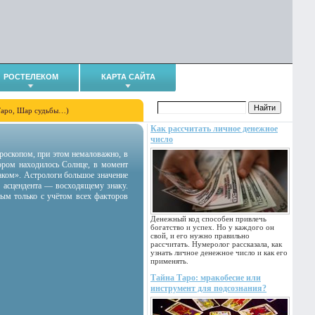
РОСТЕЛЕКОМ
КАРТА САЙТА
Таро, Шар судьбы…)
Как рассчитать личное денежное
число
гороскопом, при этом немаловажно, в
тором находилось Солнце, в момент
аком». Астрологи большое значение
 асцендента — восходящему знаку.
ным только с учётом всех факторов
Денежный код способен привлечь
богатство и успех. Но у каждого он
свой, и его нужно правильно
рассчитать. Нумеролог рассказала, как
узнать личное денежное число и как его
применять.
Тайна Таро: мракобесие или
инструмент для подсознания?