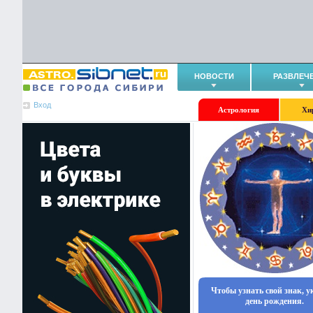
НОВОСТИ
РАЗВЛЕЧ
Вход
Астрология
Хи
Чтобы узнать свой знак, 
день рождения.