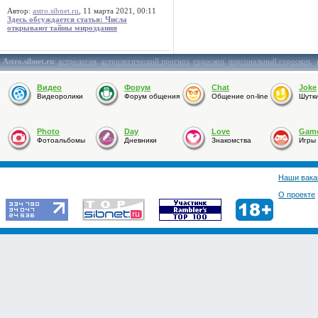
Автор:
astro.sibnet.ru
, 11 марта 2021, 00:11
Здесь обсуждается статья: Числа
открывают тайны мироздания
Astro.sibnet.ru
:
астрология
,
астрологический прогноз
,
гороскоп
,
персональный гороскоп
,
Видео
Форум
Chat
Joke
Видеоролики
Форум общения
Общение on-line
Шутк
Photo
Day
Love
Gam
Фотоальбомы
Дневники
Знакомства
Игры
Наши вака
О проекте