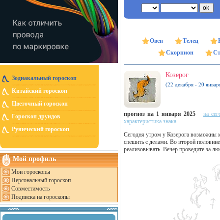
Овен
Телец
Скорпион
Ст
Козерог
Зодиакальный гороскоп
(22 декабря - 20 январ
Китайский гороскоп
Цветочный гороскоп
прогноз на 1 января 2025
на сег
Гороскоп друидов
характеристика знака
Рунический гороскоп
Сегодня утром у Козерога возможны м
спешить с делами. Во второй половине
реализовывать. Вечер проведите за лю
Мой профиль
Мои гороскопы
Персональный гороскоп
Совместимость
Подписка на гороскопы