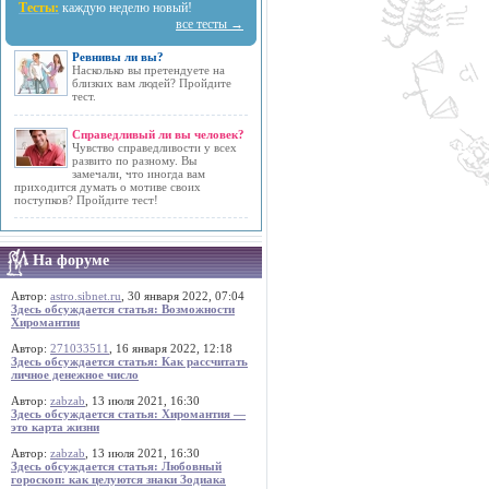
Тесты:
каждую неделю новый!
все тесты →
Ревнивы ли вы?
Насколько вы претендуете на
близких вам людей? Пройдите
тест.
Справедливый ли вы человек?
Чувство справедливости у всех
развито по разному. Вы
замечали, что иногда вам
приходится думать о мотиве своих
поступков? Пройдите тест!
На форуме
Автор:
astro.sibnet.ru
, 30 января 2022, 07:04
Здесь обсуждается статья: Возможности
Хиромантии
Автор:
271033511
, 16 января 2022, 12:18
Здесь обсуждается статья: Как рассчитать
личное денежное число
Автор:
zabzab
, 13 июля 2021, 16:30
Здесь обсуждается статья: Хиромантия —
это карта жизни
Автор:
zabzab
, 13 июля 2021, 16:30
Здесь обсуждается статья: Любовный
гороскоп: как целуются знаки Зодиака