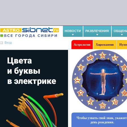
НОВОСТИ
РАЗВЛЕЧЕНИЯ
ОБЩЕН
Вход
Астрология
Хиромантия
Нуме
Чтобы узнать свой знак, укажит
день рождения.