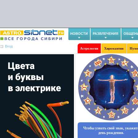
НОВОСТИ
РАЗВЛЕЧЕНИЯ
ОБЩЕН
Вход
Астрология
Хиромантия
Нуме
Чтобы узнать свой знак, укажит
день рождения.