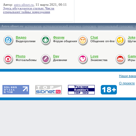
Автор:
astro.sibnet.ru
, 11 марта 2021, 00:11
Здесь обсуждается статья: Числа
открывают тайны мироздания
Astro.sibnet.ru
:
астрология
,
астрологический прогноз
,
гороскоп
,
персональный гороскоп
,
Видео
Форум
Chat
Joke
Видеоролики
Форум общения
Общение on-line
Шутк
Photo
Day
Love
Gam
Фотоальбомы
Дневники
Знакомства
Игры
Наши вака
О проекте