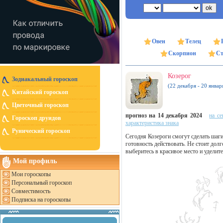
Овен
Телец
Скорпион
Ст
Козерог
Зодиакальный гороскоп
(22 декабря - 20 январ
Китайский гороскоп
Цветочный гороскоп
прогноз на 14 декабря 2024
на се
Гороскоп друидов
характеристика знака
Рунический гороскоп
Сегодня Козероги смогут сделать шаги
готовность действовать. Не стоит долг
выберитесь в красивое место и уделите
Мой профиль
Мои гороскопы
Персональный гороскоп
Совместимость
Подписка на гороскопы