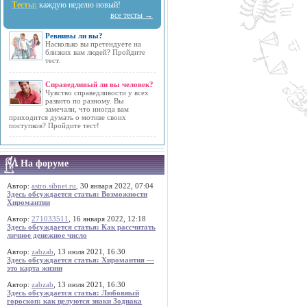
Тесты:
каждую неделю новый!
все тесты →
Ревнивы ли вы?
Насколько вы претендуете на
близких вам людей? Пройдите
тест.
Справедливый ли вы человек?
Чувство справедливости у всех
развито по разному. Вы
замечали, что иногда вам
приходится думать о мотиве своих
поступков? Пройдите тест!
На форуме
Автор:
astro.sibnet.ru
, 30 января 2022, 07:04
Здесь обсуждается статья: Возможности
Хиромантии
Автор:
271033511
, 16 января 2022, 12:18
Здесь обсуждается статья: Как рассчитать
личное денежное число
Автор:
zabzab
, 13 июля 2021, 16:30
Здесь обсуждается статья: Хиромантия —
это карта жизни
Автор:
zabzab
, 13 июля 2021, 16:30
Здесь обсуждается статья: Любовный
гороскоп: как целуются знаки Зодиака