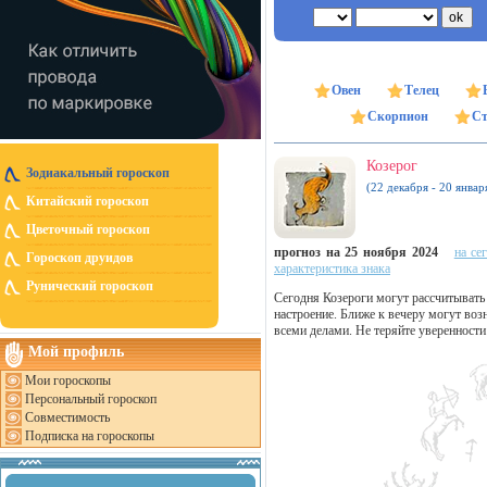
Овен
Телец
Скорпион
Ст
Козерог
Зодиакальный гороскоп
(22 декабря - 20 январ
Китайский гороскоп
Цветочный гороскоп
прогноз на 25 ноября 2024
на се
Гороскоп друидов
характеристика знака
Рунический гороскоп
Сегодня Козероги могут рассчитывать 
настроение. Ближе к вечеру могут во
всеми делами. Не теряйте уверенности
Мой профиль
Мои гороскопы
Персональный гороскоп
Совместимость
Подписка на гороскопы