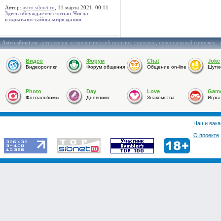
Автор:
astro.sibnet.ru
, 11 марта 2021, 00:11
Здесь обсуждается статья: Числа
открывают тайны мироздания
Astro.sibnet.ru
:
астрология
,
астрологический прогноз
,
гороскоп
,
персональный гороскоп
,
Видео
Форум
Chat
Joke
Видеоролики
Форум общения
Общение on-line
Шутк
Photo
Day
Love
Gam
Фотоальбомы
Дневники
Знакомства
Игры
Наши вака
О проекте