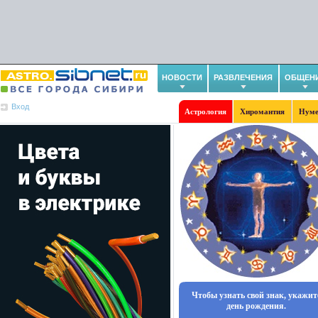
НОВОСТИ
РАЗВЛЕЧЕНИЯ
ОБЩЕН
Вход
Астрология
Хиромантия
Нуме
Чтобы узнать свой знак, укажит
день рождения.