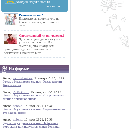
Тесты:
каждую неделю новый!
все тесты →
Ревнивы ли вы?
Насколько вы претендуете на
близких вам людей? Пройдите
тест.
Справедливый ли вы человек?
Чувство справедливости у всех
развито по разному. Вы
замечали, что иногда вам
приходится думать о мотиве своих
поступков? Пройдите тест!
На форуме
Автор:
astro.sibnet.ru
, 30 января 2022, 07:04
Здесь обсуждается статья: Возможности
Хиромантии
Автор:
271033511
, 16 января 2022, 12:18
Здесь обсуждается статья: Как рассчитать
личное денежное число
Автор:
zabzab
, 13 июля 2021, 16:30
Здесь обсуждается статья: Хиромантия —
это карта жизни
Автор:
zabzab
, 13 июля 2021, 16:30
Здесь обсуждается статья: Любовный
гороскоп: как целуются знаки Зодиака