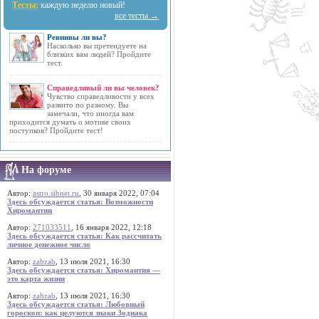
Тесты:
каждую неделю новый!
все тесты →
Ревнивы ли вы?
Насколько вы претендуете на
близких вам людей? Пройдите
тест.
Справедливый ли вы человек?
Чувство справедливости у всех
развито по разному. Вы
замечали, что иногда вам
приходится думать о мотиве своих
поступков? Пройдите тест!
На форуме
Автор:
astro.sibnet.ru
, 30 января 2022, 07:04
Здесь обсуждается статья: Возможности
Хиромантии
Автор:
271033511
, 16 января 2022, 12:18
Здесь обсуждается статья: Как рассчитать
личное денежное число
Автор:
zabzab
, 13 июля 2021, 16:30
Здесь обсуждается статья: Хиромантия —
это карта жизни
Автор:
zabzab
, 13 июля 2021, 16:30
Здесь обсуждается статья: Любовный
гороскоп: как целуются знаки Зодиака