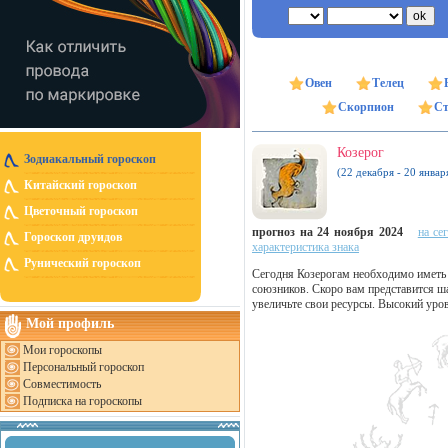
Овен
Телец
Скорпион
Ст
Козерог
Зодиакальный гороскоп
(22 декабря - 20 январ
Китайский гороскоп
Цветочный гороскоп
прогноз на 24 ноября 2024
на се
Гороскоп друидов
характеристика знака
Рунический гороскоп
Сегодня Козерогам необходимо иметь 
союзников. Скоро вам представится ш
увеличьте свои ресурсы. Высокий уро
Мой профиль
Мои гороскопы
Персональный гороскоп
Совместимость
Подписка на гороскопы