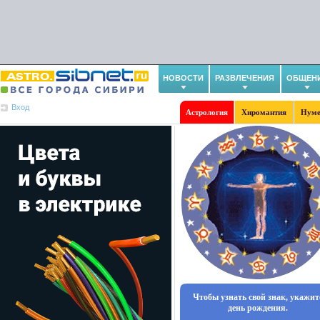
НОВОСТИ
РАЗВЛЕЧЕНИЯ
ОБЩЕН
Вход
Астрология
Хиромантия
Нуме
Чтобы узнать свой знак, укажит
день рождения.