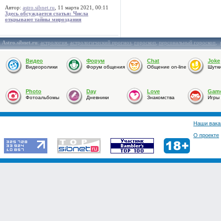
Автор:
astro.sibnet.ru
, 11 марта 2021, 00:11
Здесь обсуждается статья: Числа
открывают тайны мироздания
Astro.sibnet.ru
:
астрология
,
астрологический прогноз
,
гороскоп
,
персональный гороскоп
,
Видео
Форум
Chat
Joke
Видеоролики
Форум общения
Общение on-line
Шутк
Photo
Day
Love
Gam
Фотоальбомы
Дневники
Знакомства
Игры
Наши вака
О проекте