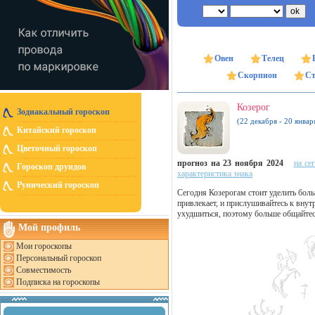
Овен
Телец
Скорпион
Ст
Козерог
Зодиакальный гороскоп
(22 декабря - 20 январ
Китайский гороскоп
Цветочный гороскоп
прогноз на 23 ноября 2024
на се
Гороскоп друидов
характеристика знака
Рунический гороскоп
Сегодня Козерогам стоит уделить бол
привлекает, и прислушивайтесь к внут
ухудшиться, поэтому больше общайте
Мой профиль
Мои гороскопы
Персональный гороскоп
Совместимость
Подписка на гороскопы