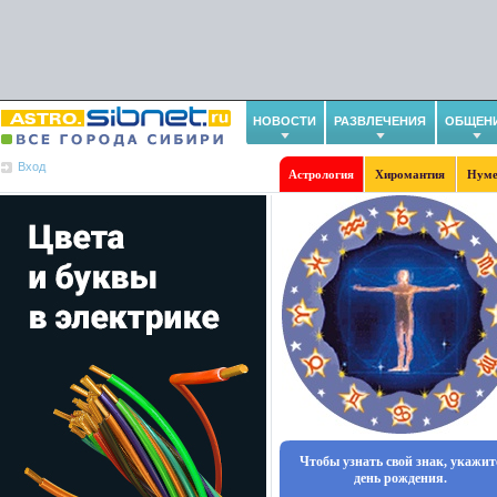
НОВОСТИ
РАЗВЛЕЧЕНИЯ
ОБЩЕН
Вход
Астрология
Хиромантия
Нуме
Чтобы узнать свой знак, укажит
день рождения.