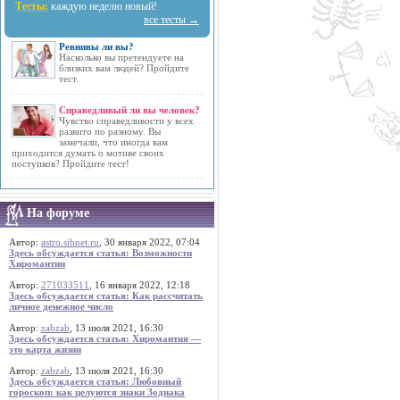
Тесты:
каждую неделю новый!
все тесты →
Ревнивы ли вы?
Насколько вы претендуете на
близких вам людей? Пройдите
тест.
Справедливый ли вы человек?
Чувство справедливости у всех
развито по разному. Вы
замечали, что иногда вам
приходится думать о мотиве своих
поступков? Пройдите тест!
На форуме
Автор:
astro.sibnet.ru
, 30 января 2022, 07:04
Здесь обсуждается статья: Возможности
Хиромантии
Автор:
271033511
, 16 января 2022, 12:18
Здесь обсуждается статья: Как рассчитать
личное денежное число
Автор:
zabzab
, 13 июля 2021, 16:30
Здесь обсуждается статья: Хиромантия —
это карта жизни
Автор:
zabzab
, 13 июля 2021, 16:30
Здесь обсуждается статья: Любовный
гороскоп: как целуются знаки Зодиака