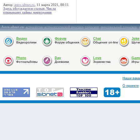
Автор:
astro.sibnet.ru
, 11 марта 2021, 00:11
Здесь обсуждается статья: Числа
открывают тайны мироздания
Astro.sibnet.ru
:
астрология
,
астрологический прогноз
,
гороскоп
,
персональный гороскоп
,
Видео
Форум
Chat
Joke
Видеоролики
Форум общения
Общение on-line
Шутк
Photo
Day
Love
Gam
Фотоальбомы
Дневники
Знакомства
Игры
Наши вака
О проекте