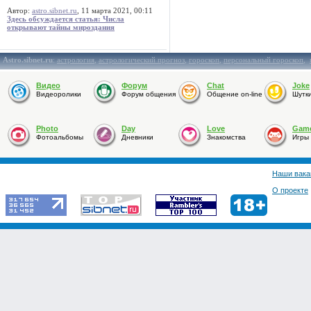
Автор:
astro.sibnet.ru
, 11 марта 2021, 00:11
Здесь обсуждается статья: Числа
открывают тайны мироздания
Astro.sibnet.ru
:
астрология
,
астрологический прогноз
,
гороскоп
,
персональный гороскоп
,
Видео
Форум
Chat
Joke
Видеоролики
Форум общения
Общение on-line
Шутк
Photo
Day
Love
Gam
Фотоальбомы
Дневники
Знакомства
Игры
Наши вака
О проекте