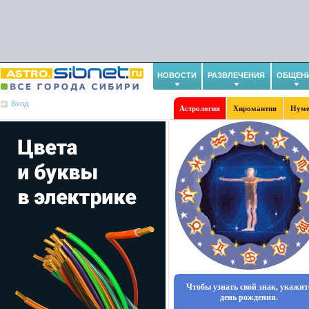
НОВОСТИ
РАЗВЛЕЧЕНИЯ
ОБЩЕН
Вход
Астрология
Хиромантия
Нуме
Чтобы узнать свой знак, укажит
день рождения.