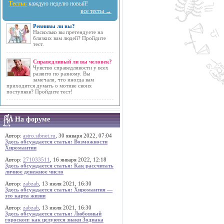
Тесты:
каждую неделю новый!
все тесты →
Ревнивы ли вы?
Насколько вы претендуете на
близких вам людей? Пройдите
тест.
Справедливый ли вы человек?
Чувство справедливости у всех
развито по разному. Вы
замечали, что иногда вам
приходится думать о мотиве своих
поступков? Пройдите тест!
На форуме
Автор:
astro.sibnet.ru
, 30 января 2022, 07:04
Здесь обсуждается статья: Возможности
Хиромантии
Автор:
271033511
, 16 января 2022, 12:18
Здесь обсуждается статья: Как рассчитать
личное денежное число
Автор:
zabzab
, 13 июля 2021, 16:30
Здесь обсуждается статья: Хиромантия —
это карта жизни
Автор:
zabzab
, 13 июля 2021, 16:30
Здесь обсуждается статья: Любовный
гороскоп: как целуются знаки Зодиака