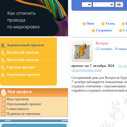
Овен
Телец
Скорпион
Ст
Козерог
Зодиакальный гороскоп
(22 декабря - 20 январ
Китайский гороскоп
Цветочный гороскоп
прогноз на 7 октября 2024
на се
Гороскоп друидов
характеристика знака
Рунический гороскоп
Сегодняшний день для Козерогов буде
7 октября наблюдается повышенная эм
ухудшать отношения с окружающими. 
старайтесь сохранять оптимистичный в
Мой профиль
Мои гороскопы
Персональный гороскоп
Совместимость
Подписка на гороскопы