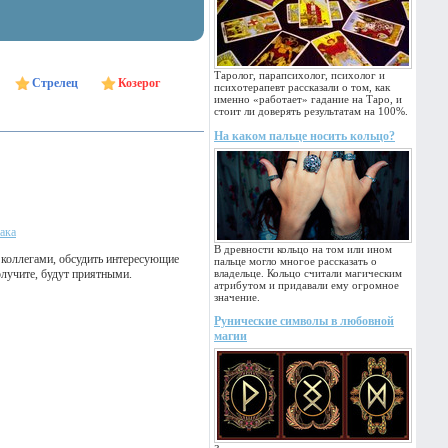
Таролог, парапсихолог, психолог и
Стрелец
Козерог
психотерапевт рассказали о том, как
именно «работает» гадание на Таро, и
стоит ли доверять результатам на 100%.
На каком пальце носить кольцо?
ака
В древности кольцо на том или ином
 коллегами, обсудить интересующие
пальце могло многое рассказать о
олучите, будут приятными.
владельце. Кольцо считали магическим
атрибутом и придавали ему огромное
значение.
Рунические символы в любовной
магии