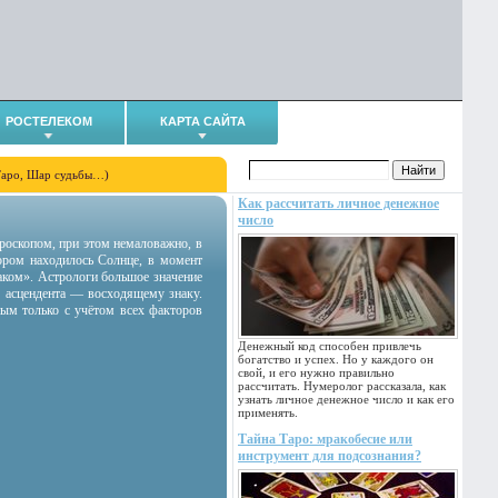
РОСТЕЛЕКОМ
КАРТА САЙТА
Таро, Шар судьбы…)
Как рассчитать личное денежное
число
гороскопом, при этом немаловажно, в
тором находилось Солнце, в момент
аком». Астрологи большое значение
 асцендента — восходящему знаку.
ным только с учётом всех факторов
Денежный код способен привлечь
богатство и успех. Но у каждого он
свой, и его нужно правильно
рассчитать. Нумеролог рассказала, как
узнать личное денежное число и как его
применять.
Тайна Таро: мракобесие или
инструмент для подсознания?