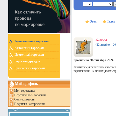
Овен
Телец
Козерог
Зодиакальный гороскоп
(22 декабря - 20
Китайский гороскоп
Цветочный гороскоп
прогноз на 20 сентября 2024
Гороскоп друидов
Займитесь укреплением своего 
Рунический гороскоп
перспективы. В любых делах стр
Мой профиль
Мои гороскопы
Персональный гороскоп
Совместимость
Подписка на гороскопы