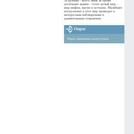
За рунами - всего лишь за тремя
десятками знаков - стоит целый мир -
мир мифов, магии и истории. Малейшее
погружение в этот мир приводит к
интересным наблюдениям и
удивительным открытиям.
Опрос
Опрос временно недоступен.