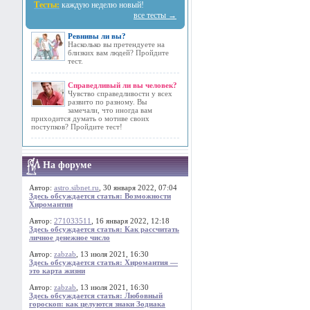
Тесты:
каждую неделю новый!
все тесты →
Ревнивы ли вы?
Насколько вы претендуете на
близких вам людей? Пройдите
тест.
Справедливый ли вы человек?
Чувство справедливости у всех
развито по разному. Вы
замечали, что иногда вам
приходится думать о мотиве своих
поступков? Пройдите тест!
На форуме
Автор:
astro.sibnet.ru
, 30 января 2022, 07:04
Здесь обсуждается статья: Возможности
Хиромантии
Автор:
271033511
, 16 января 2022, 12:18
Здесь обсуждается статья: Как рассчитать
личное денежное число
Автор:
zabzab
, 13 июля 2021, 16:30
Здесь обсуждается статья: Хиромантия —
это карта жизни
Автор:
zabzab
, 13 июля 2021, 16:30
Здесь обсуждается статья: Любовный
гороскоп: как целуются знаки Зодиака