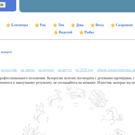
Близнецы
Рак
Лев
Дева
Весы
Скорпион
Водолей
Рыбы
 января)
на сегодня
на завтра
на неделю
на август
на 2026 год
общая характеристика зн
профессионального положения. Козерогам полезно поговорить с деловыми партнерами, с
емитесь к наилучшему результату, не соглашайтесь на меньшее. Известия, которые вы п