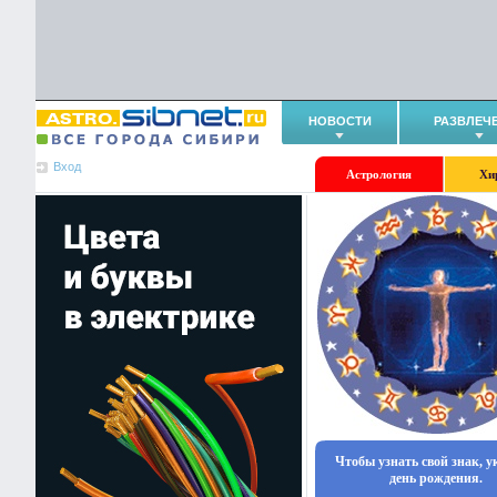
НОВОСТИ
РАЗВЛЕЧ
Вход
Астрология
Хи
Чтобы узнать свой знак, 
день рождения.