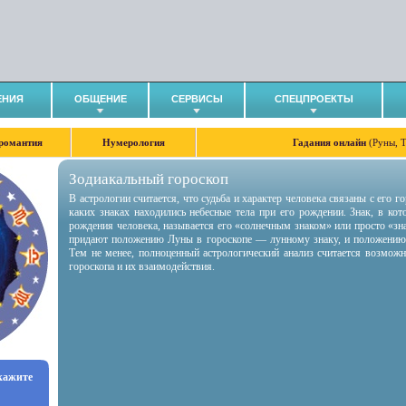
ЕНИЯ
ОБЩЕНИЕ
СЕРВИСЫ
СПЕЦПРОЕКТЫ
романтия
Нумерология
Гадания онлайн
(Руны, 
Зодиакальный гороскоп
В астрологии считается, что судьба и характер человека связаны с его 
каких знаках находились небесные тела при его рождении. Знак, в ко
рождения человека, называется его «солнечным знаком» или просто «зн
придают положению Луны в гороскопе — лунному знаку, и положению
Тем не менее, полноценный астрологический анализ считается возмож
гороскопа и их взаимодействия.
укажите