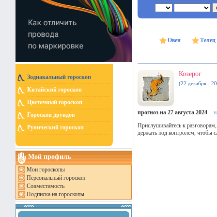
Овен
Телец
Козерог
Зодиакальный гороскоп
(22 декабря - 20
Китайский гороскоп
Цветочный гороскоп
прогноз на 27 августа 2024
н
Гороскоп друидов
Прислушивайтесь к разговорам,
Рунический гороскоп
держать под контролем, чтобы с
Мой профиль
Мои гороскопы
Персональный гороскоп
Совместимость
Подписка на гороскопы