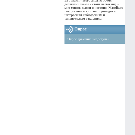
За рунами - всего лишь за тремя
десятками знаков - стоит целый мир -
мир мифов, магии и истории. Малейшее
погружение в этот мир приводит к
интересным наблюдениям и
удивительным открытиям.
Опрос
Опрос временно недоступен.