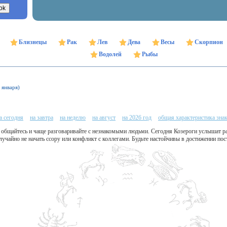
Близнецы
Рак
Лев
Дева
Весы
Скорпион
Водолей
Рыбы
 января)
а сегодня
на завтра
на неделю
на август
на 2026 год
общая характеристика зна
 общайтесь и чаще разговаривайте с незнакомыми людьми. Сегодня Козероги услышат 
лучайно не начать ссору или конфликт с коллегами. Будьте настойчивы в достижении пос