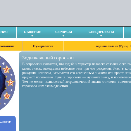
ЕНИЯ
ОБЩЕНИЕ
СЕРВИСЫ
СПЕЦПРОЕКТЫ
романтия
Нумерология
Гадания онлайн
(Руны, 
Зодиакальный гороскоп
В астрологии считается, что судьба и характер человека связаны с его 
каких знаках находились небесные тела при его рождении. Знак, в ко
рождения человека, называется его «солнечным знаком» или просто «зн
придают положению Луны в гороскопе — лунному знаку, и положению
Тем не менее, полноценный астрологический анализ считается возмож
гороскопа и их взаимодействия.
укажите