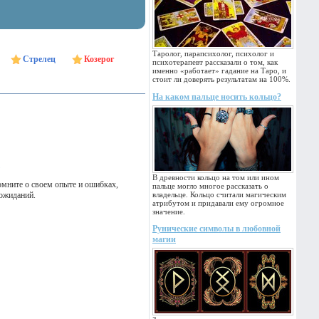
Таролог, парапсихолог, психолог и
Стрелец
Козерог
психотерапевт рассказали о том, как
именно «работает» гадание на Таро, и
стоит ли доверять результатам на 100%.
На каком пальце носить кольцо?
В древности кольцо на том или ином
помните о своем опыте и ошибках,
пальце могло многое рассказать о
 ожиданий.
владельце. Кольцо считали магическим
атрибутом и придавали ему огромное
значение.
Рунические символы в любовной
магии