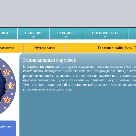
ЕНИЯ
ОБЩЕНИЕ
СЕРВИСЫ
СПЕЦПРОЕКТЫ
романтия
Нумерология
Гадания онлайн
(Руны, 
Зодиакальный гороскоп
В астрологии считается, что судьба и характер человека связаны с его 
каких знаках находились небесные тела при его рождении. Знак, в ко
рождения человека, называется его «солнечным знаком» или просто «зн
придают положению Луны в гороскопе — лунному знаку, и положению
Тем не менее, полноценный астрологический анализ считается возмож
гороскопа и их взаимодействия.
укажите