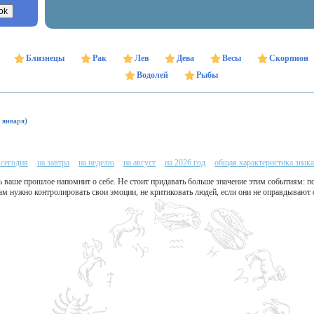
Близнецы
Рак
Лев
Дева
Весы
Скорпион
Водолей
Рыбы
 января)
 сегодня
на завтра
на неделю
на август
на 2026 год
общая характеристика знака
ень ваше прошлое напомнит о себе. Не стоит придавать больше значение этим событиям: 
ам нужно контролировать свои эмоции, не критиковать людей, если они не оправдывают