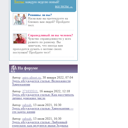
Тесты:
каждую неделю новый!
все тесты →
Ревнивы ли вы?
Насколько вы претендуете на
близких вам людей? Пройдите
тест.
Справедливый ли вы человек?
Чувство справедливости у всех
развито по разному. Вы
замечали, что иногда вам
приходится думать о мотиве своих
поступков? Пройдите тест!
На форуме
Автор:
astro.sibnet.ru
, 30 января 2022, 07:04
Здесь обсуждается статья: Возможности
Хиромантии
Автор:
271033511
, 16 января 2022, 12:18
Здесь обсуждается статья: Как рассчитать
личное денежное число
Автор:
zabzab
, 13 июля 2021, 16:30
Здесь обсуждается статья: Хиромантия —
это карта жизни
Автор:
zabzab
, 13 июля 2021, 16:30
Здесь обсуждается статья: Любовный
гороскоп: как целуются знаки Зодиака