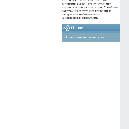
За рунами - всего лишь за тремя
десятками знаков - стоит целый мир -
мир мифов, магии и истории. Малейшее
погружение в этот мир приводит к
интересным наблюдениям и
удивительным открытиям.
Опрос
Опрос временно недоступен.