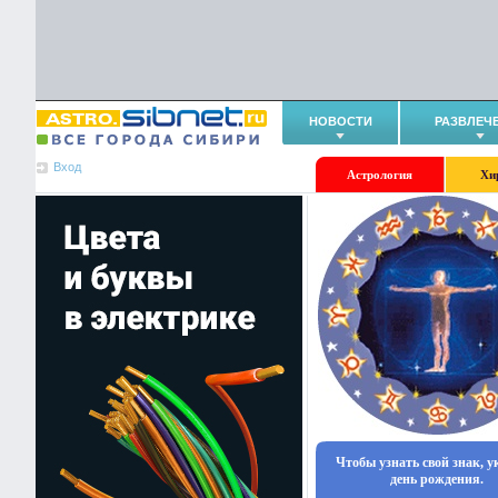
НОВОСТИ
РАЗВЛЕЧ
Вход
Астрология
Хи
Чтобы узнать свой знак, 
день рождения.