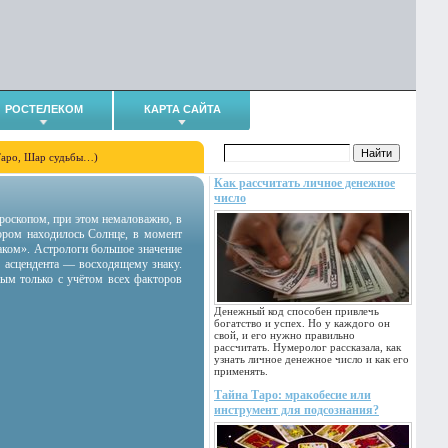
РОСТЕЛЕКОМ
КАРТА САЙТА
Таро, Шар судьбы…)
Как рассчитать личное денежное
число
гороскопом, при этом немаловажно, в
тором находилось Солнце, в момент
аком». Астрологи большое значение
 асцендента — восходящему знаку.
ным только с учётом всех факторов
Денежный код способен привлечь
богатство и успех. Но у каждого он
свой, и его нужно правильно
рассчитать. Нумеролог рассказала, как
узнать личное денежное число и как его
применять.
Тайна Таро: мракобесие или
инструмент для подсознания?