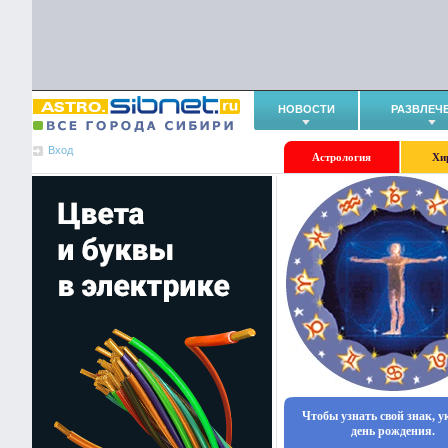
НОВОСТИ
РАЗВЛЕЧ
Вход
Астрология
Хи
Чтобы узнать свой знак, 
день рождения.