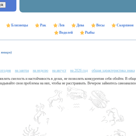
Близнецы
Рак
Лев
Дева
Весы
Скорпион
Водолей
Рыбы
 января)
сегодня
на завтра
на неделю
на август
на 2026 год
общая характеристика знака
влять смелость и настойчивость в делах, не позволять конкурентам себя обойти. В об
ладывайте свои проблемы на них, чтобы не расстраивать. Вечером займитесь самоанали