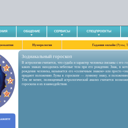
ЕНИЯ
ОБЩЕНИЕ
СЕРВИСЫ
СПЕЦПРОЕКТЫ
романтия
Нумерология
Гадания онлайн
(Руны, 
Зодиакальный гороскоп
В астрологии считается, что судьба и характер человека связаны с его 
каких знаках находились небесные тела при его рождении. Знак, в ко
рождения человека, называется его «солнечным знаком» или просто «зн
придают положению Луны в гороскопе — лунному знаку, и положению
Тем не менее, полноценный астрологический анализ считается возмож
гороскопа и их взаимодействия.
укажите