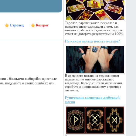
Таролог, парапсихолог, психолог и
Стрелец
Козерог
психотерапевт рассказали о том, как
именно «работает» гадание на Таро, и
стоит ли доверять результатам на 100%.
На каком пальце носить кольцо?
В древности кольцо на том или ином
щении с близкими выбирайте приятные
пальце могло многое рассказать о
зом, подумайте о своих ошибках или
владельце. Кольцо считали магическим
атрибутом и придавали ему огромное
значение.
Рунические символы в любовной
магии