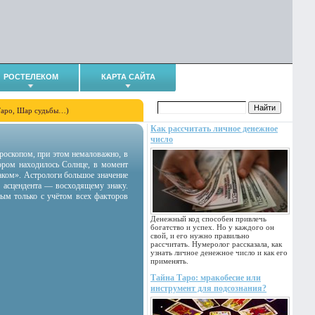
РОСТЕЛЕКОМ
КАРТА САЙТА
Таро, Шар судьбы…)
Как рассчитать личное денежное
число
гороскопом, при этом немаловажно, в
тором находилось Солнце, в момент
аком». Астрологи большое значение
 асцендента — восходящему знаку.
ным только с учётом всех факторов
Денежный код способен привлечь
богатство и успех. Но у каждого он
свой, и его нужно правильно
рассчитать. Нумеролог рассказала, как
узнать личное денежное число и как его
применять.
Тайна Таро: мракобесие или
инструмент для подсознания?