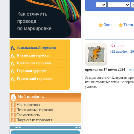
Овен
Телец
Козерог
Зодиакальный гороскоп
(22 декабря - 20
Китайский гороскоп
Цветочный гороскоп
прогноз на 17 июля 2024
на 
Гороскоп друидов
Звезды советуют Козерогам проя
Рунический гороскоп
или нейтральные темы, не перек
успехах.
Мой профиль
Мои гороскопы
Персональный гороскоп
Совместимость
Подписка на гороскопы