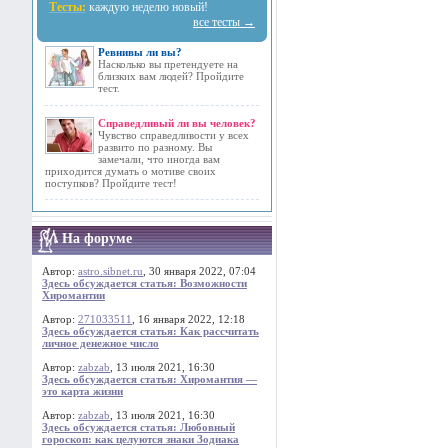
Тесты:
каждую неделю новый!
все тесты →
Ревнивы ли вы?
Насколько вы претендуете на
близких вам людей? Пройдите
тест.
Справедливый ли вы человек?
Чувство справедливости у всех
развито по разному. Вы
замечали, что иногда вам
приходится думать о мотиве своих
поступков? Пройдите тест!
На форуме
Автор:
astro.sibnet.ru
, 30 января 2022, 07:04
Здесь обсуждается статья: Возможности
Хиромантии
Автор:
271033511
, 16 января 2022, 12:18
Здесь обсуждается статья: Как рассчитать
личное денежное число
Автор:
zabzab
, 13 июля 2021, 16:30
Здесь обсуждается статья: Хиромантия —
это карта жизни
Автор:
zabzab
, 13 июля 2021, 16:30
Здесь обсуждается статья: Любовный
гороскоп: как целуются знаки Зодиака