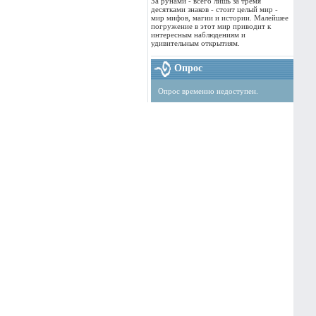
За рунами - всего лишь за тремя
десятками знаков - стоит целый мир -
мир мифов, магии и истории. Малейшее
погружение в этот мир приводит к
интересным наблюдениям и
удивительным открытиям.
Опрос
Опрос временно недоступен.