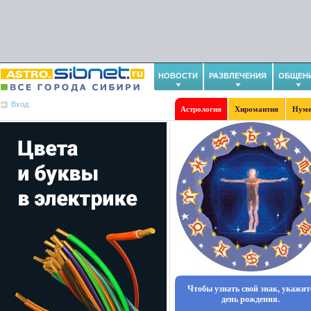
НОВОСТИ
РАЗВЛЕЧЕНИЯ
ОБЩЕН
Вход
Астрология
Хиромантия
Нуме
Чтобы узнать свой знак, укажит
день рождения.