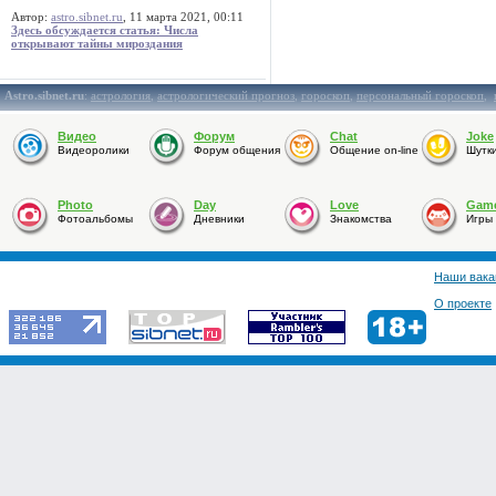
Автор:
astro.sibnet.ru
, 11 марта 2021, 00:11
Здесь обсуждается статья: Числа
открывают тайны мироздания
Astro.sibnet.ru
:
астрология
,
астрологический прогноз
,
гороскоп
,
персональный гороскоп
,
Видео
Форум
Chat
Joke
Видеоролики
Форум общения
Общение on-line
Шутк
Photo
Day
Love
Gam
Фотоальбомы
Дневники
Знакомства
Игры
Наши вака
О проекте