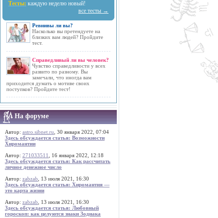
Тесты:
каждую неделю новый!
все тесты →
Ревнивы ли вы?
Насколько вы претендуете на
близких вам людей? Пройдите
тест.
Справедливый ли вы человек?
Чувство справедливости у всех
развито по разному. Вы
замечали, что иногда вам
приходится думать о мотиве своих
поступков? Пройдите тест!
На форуме
Автор:
astro.sibnet.ru
, 30 января 2022, 07:04
Здесь обсуждается статья: Возможности
Хиромантии
Автор:
271033511
, 16 января 2022, 12:18
Здесь обсуждается статья: Как рассчитать
личное денежное число
Автор:
zabzab
, 13 июля 2021, 16:30
Здесь обсуждается статья: Хиромантия —
это карта жизни
Автор:
zabzab
, 13 июля 2021, 16:30
Здесь обсуждается статья: Любовный
гороскоп: как целуются знаки Зодиака