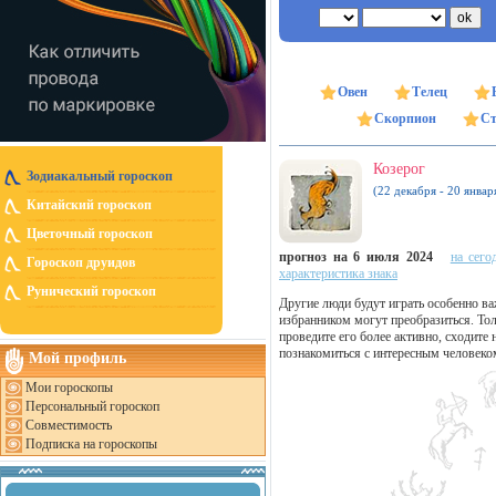
Овен
Телец
Скорпион
Ст
Козерог
Зодиакальный гороскоп
(22 декабря - 20 январ
Китайский гороскоп
Цветочный гороскоп
прогноз на 6 июля 2024
на сего
Гороскоп друидов
характеристика знака
Рунический гороскоп
Другие люди будут играть особенно ва
избранником могут преобразиться. Тол
проведите его более активно, сходите
познакомиться с интересным человеко
Мой профиль
Мои гороскопы
Персональный гороскоп
Совместимость
Подписка на гороскопы