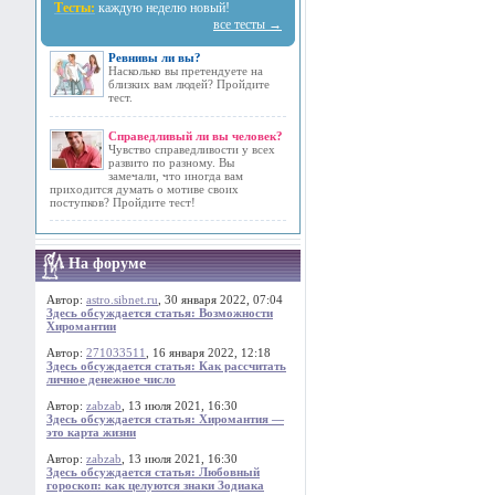
Тесты:
каждую неделю новый!
все тесты →
Ревнивы ли вы?
Насколько вы претендуете на
близких вам людей? Пройдите
тест.
Справедливый ли вы человек?
Чувство справедливости у всех
развито по разному. Вы
замечали, что иногда вам
приходится думать о мотиве своих
поступков? Пройдите тест!
На форуме
Автор:
astro.sibnet.ru
, 30 января 2022, 07:04
Здесь обсуждается статья: Возможности
Хиромантии
Автор:
271033511
, 16 января 2022, 12:18
Здесь обсуждается статья: Как рассчитать
личное денежное число
Автор:
zabzab
, 13 июля 2021, 16:30
Здесь обсуждается статья: Хиромантия —
это карта жизни
Автор:
zabzab
, 13 июля 2021, 16:30
Здесь обсуждается статья: Любовный
гороскоп: как целуются знаки Зодиака