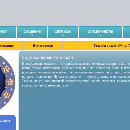
ЕНИЯ
ОБЩЕНИЕ
СЕРВИСЫ
СПЕЦПРОЕКТЫ
романтия
Нумерология
Гадания онлайн
(Руны, 
Зодиакальный гороскоп
В астрологии считается, что судьба и характер человека связаны с его 
каких знаках находились небесные тела при его рождении. Знак, в ко
рождения человека, называется его «солнечным знаком» или просто «зн
придают положению Луны в гороскопе — лунному знаку, и положению
Тем не менее, полноценный астрологический анализ считается возмож
гороскопа и их взаимодействия.
укажите