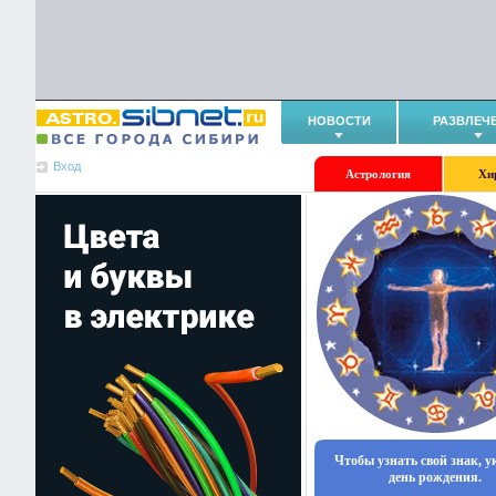
НОВОСТИ
РАЗВЛЕЧ
Вход
Астрология
Хи
Чтобы узнать свой знак, 
день рождения.