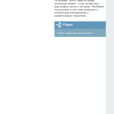
За рунами - всего лишь за тремя
десятками знаков - стоит целый мир -
мир мифов, магии и истории. Малейшее
погружение в этот мир приводит к
интересным наблюдениям и
удивительным открытиям.
Опрос
Опрос временно недоступен.