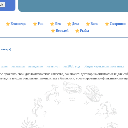
Близнецы
Рак
Лев
Дева
Весы
Скорпион
Водолей
Рыбы
 января)
егодня
на завтра
на неделю
на август
на 2026 год
общая характеристика знака
е проявить свои дипломатические качества, заключить договор на оптимальных для себ
наладить плохие отношения, помириться с близкими, урегулировать конфликтные ситуац