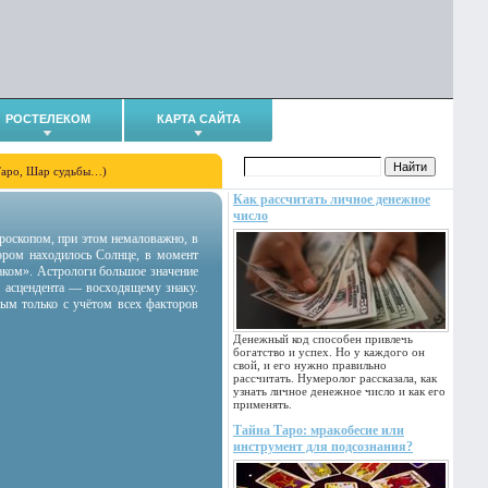
РОСТЕЛЕКОМ
КАРТА САЙТА
Таро, Шар судьбы…)
Как рассчитать личное денежное
число
гороскопом, при этом немаловажно, в
тором находилось Солнце, в момент
аком». Астрологи большое значение
 асцендента — восходящему знаку.
ным только с учётом всех факторов
Денежный код способен привлечь
богатство и успех. Но у каждого он
свой, и его нужно правильно
рассчитать. Нумеролог рассказала, как
узнать личное денежное число и как его
применять.
Тайна Таро: мракобесие или
инструмент для подсознания?