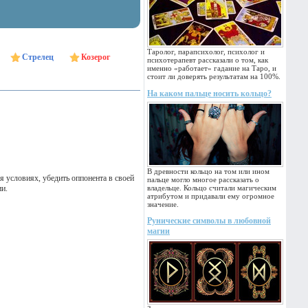
Таролог, парапсихолог, психолог и
Стрелец
Козерог
психотерапевт рассказали о том, как
именно «работает» гадание на Таро, и
стоит ли доверять результатам на 100%.
На каком пальце носить кольцо?
В древности кольцо на том или ином
я условиях, убедить оппонента в своей
пальце могло многое рассказать о
ии.
владельце. Кольцо считали магическим
атрибутом и придавали ему огромное
значение.
Рунические символы в любовной
магии