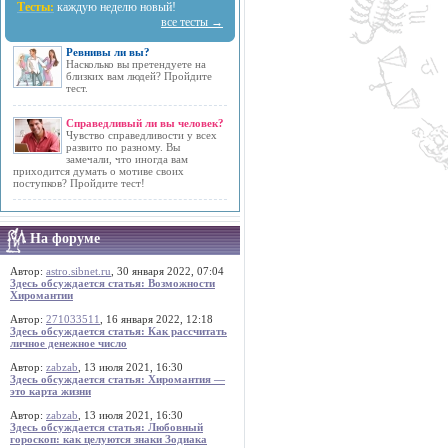
Тесты:
каждую неделю новый!
все тесты →
Ревнивы ли вы?
Насколько вы претендуете на
близких вам людей? Пройдите
тест.
Справедливый ли вы человек?
Чувство справедливости у всех
развито по разному. Вы
замечали, что иногда вам
приходится думать о мотиве своих
поступков? Пройдите тест!
На форуме
Автор:
astro.sibnet.ru
, 30 января 2022, 07:04
Здесь обсуждается статья: Возможности
Хиромантии
Автор:
271033511
, 16 января 2022, 12:18
Здесь обсуждается статья: Как рассчитать
личное денежное число
Автор:
zabzab
, 13 июля 2021, 16:30
Здесь обсуждается статья: Хиромантия —
это карта жизни
Автор:
zabzab
, 13 июля 2021, 16:30
Здесь обсуждается статья: Любовный
гороскоп: как целуются знаки Зодиака