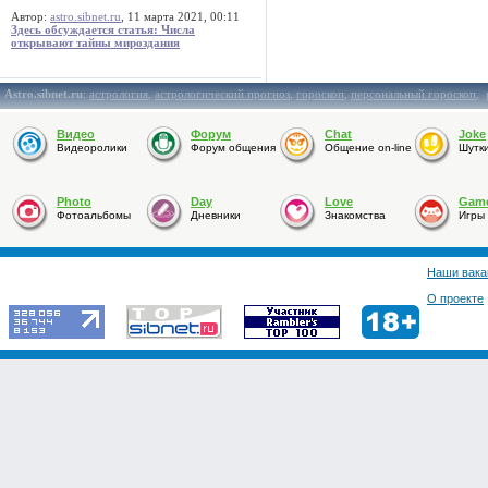
Автор:
astro.sibnet.ru
, 11 марта 2021, 00:11
Здесь обсуждается статья: Числа
открывают тайны мироздания
Astro.sibnet.ru
:
астрология
,
астрологический прогноз
,
гороскоп
,
персональный гороскоп
,
Видео
Форум
Chat
Joke
Видеоролики
Форум общения
Общение on-line
Шутк
Photo
Day
Love
Gam
Фотоальбомы
Дневники
Знакомства
Игры
Наши вака
О проекте