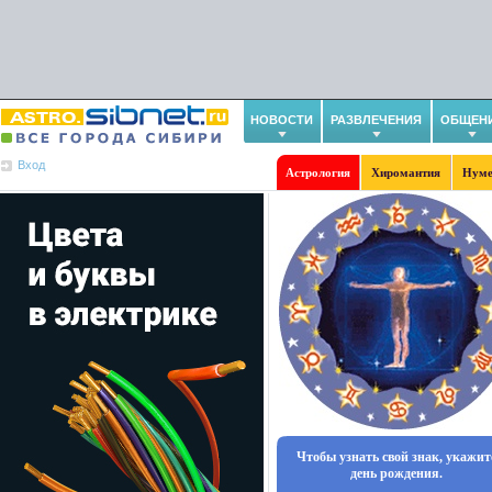
НОВОСТИ
РАЗВЛЕЧЕНИЯ
ОБЩЕН
Вход
Астрология
Хиромантия
Нуме
Чтобы узнать свой знак, укажит
день рождения.