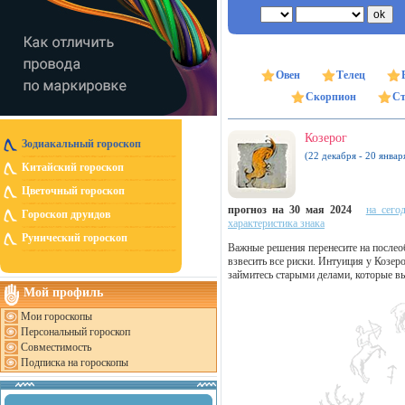
Овен
Телец
Скорпион
Ст
Козерог
Зодиакальный гороскоп
(22 декабря - 20 январ
Китайский гороскоп
Цветочный гороскоп
прогноз на 30 мая 2024
на сего
Гороскоп друидов
характеристика знака
Рунический гороскоп
Важные решения перенесите на послео
взвесить все риски. Интуиция у Козер
займитесь старыми делами, которые вы
Мой профиль
Мои гороскопы
Персональный гороскоп
Совместимость
Подписка на гороскопы