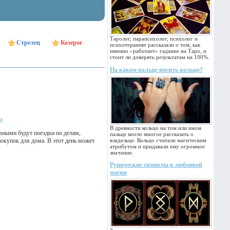
Таролог, парапсихолог, психолог и
Стрелец
Козерог
психотерапевт рассказали о том, как
именно «работает» гадание на Таро, и
стоит ли доверять результатам на 100%.
На каком пальце носить кольцо?
а
В древности кольцо на том или ином
вными будут поездки по делам,
пальце могло многое рассказать о
покупок для дома. В этот день может
владельце. Кольцо считали магическим
атрибутом и придавали ему огромное
значение.
Рунические символы в любовной
магии