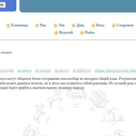
Близнецы
Рак
Лев
Дева
Весы
Скорпион
Водолей
Рыбы
 января)
а сегодня
на завтра
на неделю
на август
на 2026 год
общая характеристика знак
оги могут общаться более отстранённо или вообще не находить общий язык. Результати
еба может даваться нелегко, но в итоге вы останетесь собой довольны. Не лучший день 
трудно будет прийти к окончательному нужному выводу.