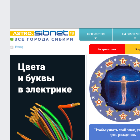
НОВОСТИ
РАЗВЛЕЧ
Вход
Астрология
Хи
Чтобы узнать свой знак, 
день рождения.