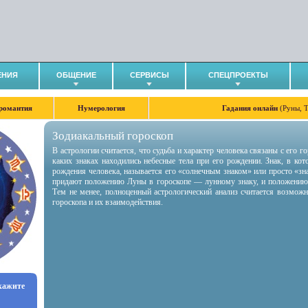
ЕНИЯ
ОБЩЕНИЕ
СЕРВИСЫ
СПЕЦПРОЕКТЫ
романтия
Нумерология
Гадания онлайн
(Руны, 
Зодиакальный гороскоп
В астрологии считается, что судьба и характер человека связаны с его 
каких знаках находились небесные тела при его рождении. Знак, в ко
рождения человека, называется его «солнечным знаком» или просто «зн
придают положению Луны в гороскопе — лунному знаку, и положению
Тем не менее, полноценный астрологический анализ считается возмож
гороскопа и их взаимодействия.
укажите