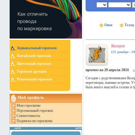
Овен
Телец
Козерог
Зодиакальный гороскоп
(22 декабря - 20
Китайский гороскоп
Цветочный гороскоп
прогноз на 29 апреля 2024
н
Гороскоп друидов
Сегодня с родственниками Козер
Рунический гороскоп
переговоры, важные встречи. Уч
быть много мыслей в голове и 
Мой профиль
Мои гороскопы
Персональный гороскоп
Совместимость
Подписка на гороскопы