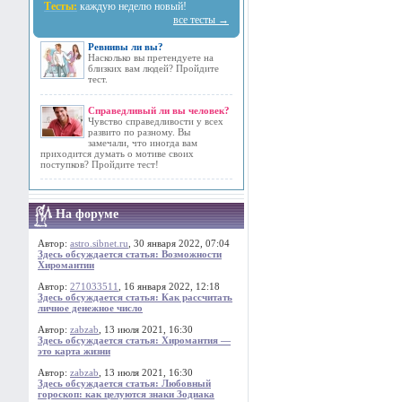
Тесты:
каждую неделю новый!
все тесты →
Ревнивы ли вы?
Насколько вы претендуете на
близких вам людей? Пройдите
тест.
Справедливый ли вы человек?
Чувство справедливости у всех
развито по разному. Вы
замечали, что иногда вам
приходится думать о мотиве своих
поступков? Пройдите тест!
На форуме
Автор:
astro.sibnet.ru
, 30 января 2022, 07:04
Здесь обсуждается статья: Возможности
Хиромантии
Автор:
271033511
, 16 января 2022, 12:18
Здесь обсуждается статья: Как рассчитать
личное денежное число
Автор:
zabzab
, 13 июля 2021, 16:30
Здесь обсуждается статья: Хиромантия —
это карта жизни
Автор:
zabzab
, 13 июля 2021, 16:30
Здесь обсуждается статья: Любовный
гороскоп: как целуются знаки Зодиака