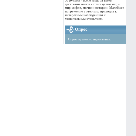
За рунами - всего лишь за тремя
десятками знаков - стоит целый мир -
мир мифов, магии и истории. Малейшее
погружение в этот мир приводит к
интересным наблюдениям и
удивительным открытиям.
Опрос
Опрос временно недоступен.