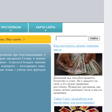
РОСТЕЛЕКОМ
КАРТА САЙТА
Таро, Шар судьбы…)
Как рассчитать личное денежное
число
гороскопом, при этом немаловажно, в
тором находилось Солнце, в момент
аком». Астрологи большое значение
 асцендента — восходящему знаку.
ным только с учётом всех факторов
Денежный код способен привлечь
богатство и успех. Но у каждого он
свой, и его нужно правильно
рассчитать. Нумеролог рассказала, как
узнать личное денежное число и как его
применять.
Тайна Таро: мракобесие или
инструмент для подсознания?