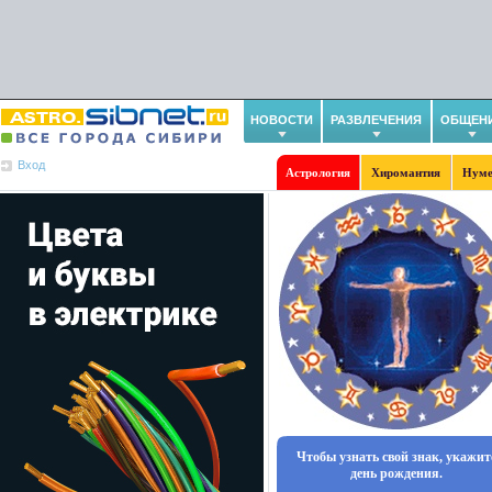
НОВОСТИ
РАЗВЛЕЧЕНИЯ
ОБЩЕН
Вход
Астрология
Хиромантия
Нуме
Чтобы узнать свой знак, укажит
день рождения.