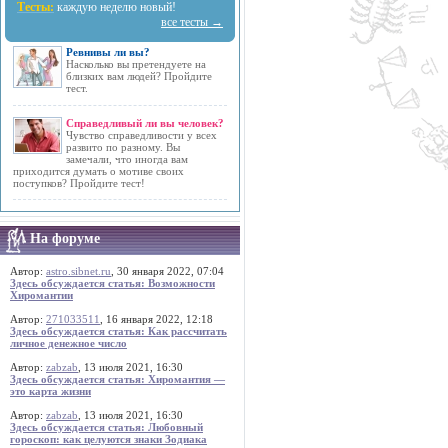
Тесты:
каждую неделю новый!
все тесты →
Ревнивы ли вы?
Насколько вы претендуете на
близких вам людей? Пройдите
тест.
Справедливый ли вы человек?
Чувство справедливости у всех
развито по разному. Вы
замечали, что иногда вам
приходится думать о мотиве своих
поступков? Пройдите тест!
На форуме
Автор:
astro.sibnet.ru
, 30 января 2022, 07:04
Здесь обсуждается статья: Возможности
Хиромантии
Автор:
271033511
, 16 января 2022, 12:18
Здесь обсуждается статья: Как рассчитать
личное денежное число
Автор:
zabzab
, 13 июля 2021, 16:30
Здесь обсуждается статья: Хиромантия —
это карта жизни
Автор:
zabzab
, 13 июля 2021, 16:30
Здесь обсуждается статья: Любовный
гороскоп: как целуются знаки Зодиака