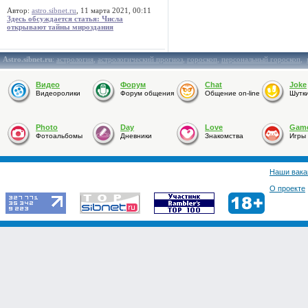
Автор:
astro.sibnet.ru
, 11 марта 2021, 00:11
Здесь обсуждается статья: Числа
открывают тайны мироздания
Astro.sibnet.ru
:
астрология
,
астрологический прогноз
,
гороскоп
,
персональный гороскоп
,
Видео
Форум
Chat
Joke
Видеоролики
Форум общения
Общение on-line
Шутк
Photo
Day
Love
Gam
Фотоальбомы
Дневники
Знакомства
Игры
Наши вака
О проекте