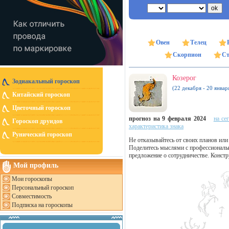
Овен
Телец
Скорпион
Ст
Козерог
Зодиакальный гороскоп
(22 декабря - 20 январ
Китайский гороскоп
Цветочный гороскоп
прогноз на 9 февраля 2024
на се
Гороскоп друидов
характеристика знака
Рунический гороскоп
Не отказывайтесь от своих планов или 
Поделитесь мыслями с профессиональ
предложение о сотрудничестве. Конст
Мой профиль
Мои гороскопы
Персональный гороскоп
Совместимость
Подписка на гороскопы