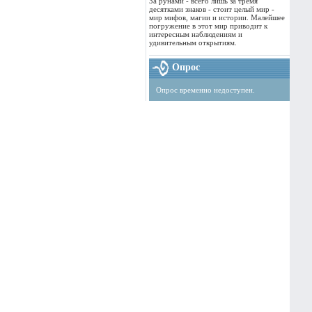
За рунами - всего лишь за тремя
десятками знаков - стоит целый мир -
мир мифов, магии и истории. Малейшее
погружение в этот мир приводит к
интересным наблюдениям и
удивительным открытиям.
Опрос
Опрос временно недоступен.