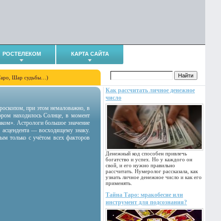
РОСТЕЛЕКОМ
КАРТА САЙТА
Таро, Шар судьбы…)
Как рассчитать личное денежное
число
гороскопом, при этом немаловажно, в
тором находилось Солнце, в момент
аком». Астрологи большое значение
 асцендента — восходящему знаку.
ным только с учётом всех факторов
Денежный код способен привлечь
богатство и успех. Но у каждого он
свой, и его нужно правильно
рассчитать. Нумеролог рассказала, как
узнать личное денежное число и как его
применять.
Тайна Таро: мракобесие или
инструмент для подсознания?