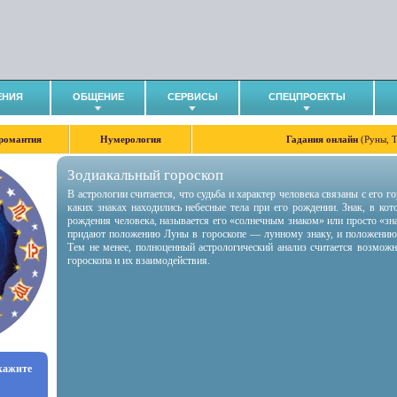
ЕНИЯ
ОБЩЕНИЕ
СЕРВИСЫ
СПЕЦПРОЕКТЫ
романтия
Нумерология
Гадания онлайн
(Руны, 
Зодиакальный гороскоп
В астрологии считается, что судьба и характер человека связаны с его 
каких знаках находились небесные тела при его рождении. Знак, в ко
рождения человека, называется его «солнечным знаком» или просто «зн
придают положению Луны в гороскопе — лунному знаку, и положению
Тем не менее, полноценный астрологический анализ считается возмож
гороскопа и их взаимодействия.
укажите