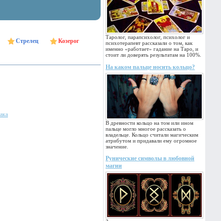
Таролог, парапсихолог, психолог и
Стрелец
Козерог
психотерапевт рассказали о том, как
именно «работает» гадание на Таро, и
стоит ли доверять результатам на 100%.
На каком пальце носить кольцо?
ака
В древности кольцо на том или ином
пальце могло многое рассказать о
владельце. Кольцо считали магическим
атрибутом и придавали ему огромное
значение.
Рунические символы в любовной
магии