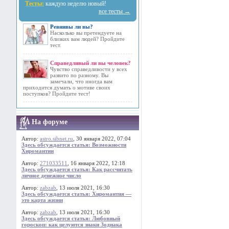
Тесты:
каждую неделю новый!
все тесты →
Ревнивы ли вы?
Насколько вы претендуете на
близких вам людей? Пройдите
тест.
Справедливый ли вы человек?
Чувство справедливости у всех
развито по разному. Вы
замечали, что иногда вам
приходится думать о мотиве своих
поступков? Пройдите тест!
На форуме
Автор:
astro.sibnet.ru
, 30 января 2022, 07:04
Здесь обсуждается статья: Возможности
Хиромантии
Автор:
271033511
, 16 января 2022, 12:18
Здесь обсуждается статья: Как рассчитать
личное денежное число
Автор:
zabzab
, 13 июля 2021, 16:30
Здесь обсуждается статья: Хиромантия —
это карта жизни
Автор:
zabzab
, 13 июля 2021, 16:30
Здесь обсуждается статья: Любовный
гороскоп: как целуются знаки Зодиака