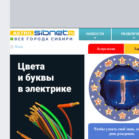
НОВОСТИ
РАЗВЛЕЧ
Вход
Астрология
Хи
Чтобы узнать свой знак, 
день рождения.