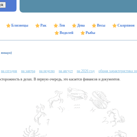
Близнецы
Рак
Лев
Дева
Весы
Скорпион
Водолей
Рыбы
 января)
на сегодня
на завтра
на неделю
на август
на 2026 год
общая характеристика зн
осторожность в делах. В первую очередь, это касается финансов и документов.