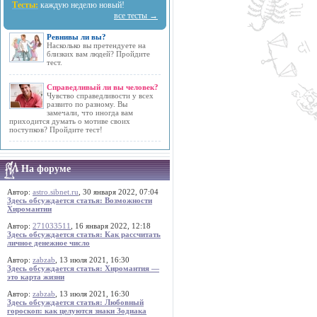
Тесты:
каждую неделю новый!
все тесты →
Ревнивы ли вы?
Насколько вы претендуете на
близких вам людей? Пройдите
тест.
Справедливый ли вы человек?
Чувство справедливости у всех
развито по разному. Вы
замечали, что иногда вам
приходится думать о мотиве своих
поступков? Пройдите тест!
На форуме
Автор:
astro.sibnet.ru
, 30 января 2022, 07:04
Здесь обсуждается статья: Возможности
Хиромантии
Автор:
271033511
, 16 января 2022, 12:18
Здесь обсуждается статья: Как рассчитать
личное денежное число
Автор:
zabzab
, 13 июля 2021, 16:30
Здесь обсуждается статья: Хиромантия —
это карта жизни
Автор:
zabzab
, 13 июля 2021, 16:30
Здесь обсуждается статья: Любовный
гороскоп: как целуются знаки Зодиака