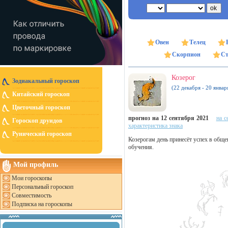
Овен
Телец
Скорпион
Ст
Козерог
Зодиакальный гороскоп
(22 декабря - 20 январ
Китайский гороскоп
Цветочный гороскоп
прогноз на 12 сентября 2021
на с
Гороскоп друидов
характеристика знака
Рунический гороскоп
Козерогам день принесёт успех в обще
обучения.
Мой профиль
Мои гороскопы
Персональный гороскоп
Совместимость
Подписка на гороскопы