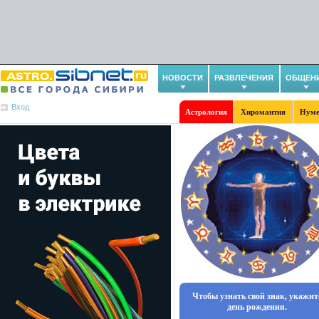
НОВОСТИ
РАЗВЛЕЧЕНИЯ
ОБЩЕН
Вход
Астрология
Хиромантия
Нуме
Чтобы узнать свой знак, укажит
день рождения.