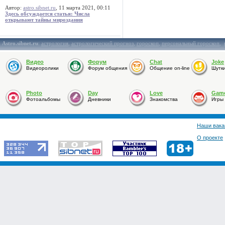
Автор:
astro.sibnet.ru
, 11 марта 2021, 00:11
Здесь обсуждается статья: Числа
открывают тайны мироздания
Astro.sibnet.ru
:
астрология
,
астрологический прогноз
,
гороскоп
,
персональный гороскоп
,
Видео
Форум
Chat
Joke
Видеоролики
Форум общения
Общение on-line
Шутк
Photo
Day
Love
Gam
Фотоальбомы
Дневники
Знакомства
Игры
Наши вака
О проекте