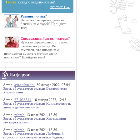
Тесты:
каждую неделю новый!
все тесты →
Ревнивы ли вы?
Насколько вы претендуете на
близких вам людей? Пройдите
тест.
Справедливый ли вы человек?
Чувство справедливости у всех
развито по разному. Вы
замечали, что иногда вам
приходится думать о мотиве своих
поступков? Пройдите тест!
На форуме
Автор:
astro.sibnet.ru
, 30 января 2022, 07:04
Здесь обсуждается статья: Возможности
Хиромантии
Автор:
271033511
, 16 января 2022, 12:18
Здесь обсуждается статья: Как рассчитать
личное денежное число
Автор:
zabzab
, 13 июля 2021, 16:30
Здесь обсуждается статья: Хиромантия —
это карта жизни
Автор:
zabzab
, 13 июля 2021, 16:30
Здесь обсуждается статья: Любовный
гороскоп: как целуются знаки Зодиака