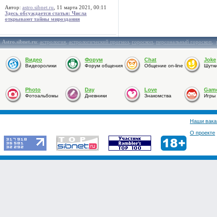
Автор:
astro.sibnet.ru
, 11 марта 2021, 00:11
Здесь обсуждается статья: Числа
открывают тайны мироздания
Astro.sibnet.ru
:
астрология
,
астрологический прогноз
,
гороскоп
,
персональный гороскоп
,
Видео
Форум
Chat
Joke
Видеоролики
Форум общения
Общение on-line
Шутк
Photo
Day
Love
Gam
Фотоальбомы
Дневники
Знакомства
Игры
Наши вака
О проекте