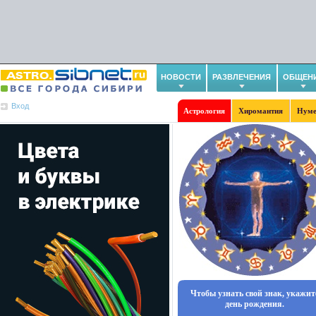
НОВОСТИ
РАЗВЛЕЧЕНИЯ
ОБЩЕН
Вход
Астрология
Хиромантия
Нуме
Чтобы узнать свой знак, укажит
день рождения.