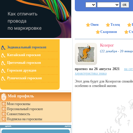
Овен
Телец
Скорпион
Ст
Козерог
Зодиакальный гороскоп
(22 декабря - 20 январ
Китайский гороскоп
Цветочный гороскоп
прогноз на 26 августа 2021
на се
Гороскоп друидов
характеристика знака
Рунический гороскоп
Этот день будет для Козерогов споко
особенно в семейной жизни.
Мой профиль
Мои гороскопы
Персональный гороскоп
Совместимость
Подписка на гороскопы