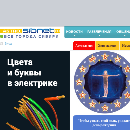
НОВОСТИ
РАЗВЛЕЧЕНИЯ
ОБЩЕН
Вход
Астрология
Хиромантия
Нуме
Чтобы узнать свой знак, укажит
день рождения.