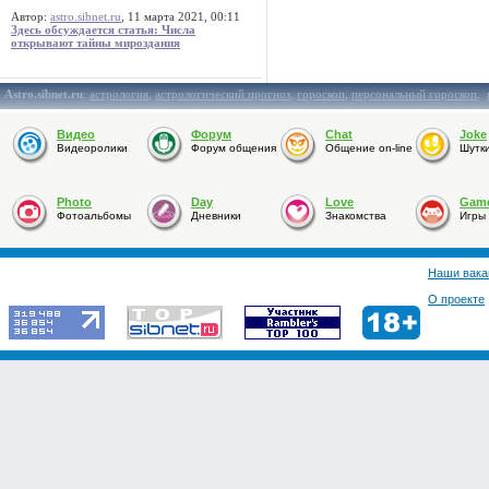
Автор:
astro.sibnet.ru
, 11 марта 2021, 00:11
Здесь обсуждается статья: Числа
открывают тайны мироздания
Astro.sibnet.ru
:
астрология
,
астрологический прогноз
,
гороскоп
,
персональный гороскоп
,
Видео
Форум
Chat
Joke
Видеоролики
Форум общения
Общение on-line
Шутк
Photo
Day
Love
Gam
Фотоальбомы
Дневники
Знакомства
Игры
Наши вака
О проекте