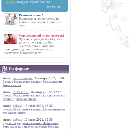
Тесты:
каждую неделю новый!
все тесты →
Ревнивы ли вы?
Насколько вы претендуете на
близких вам людей? Пройдите
тест.
Справедливый ли вы человек?
Чувство справедливости у всех
развито по разному. Вы
замечали, что иногда вам
приходится думать о мотиве своих
поступков? Пройдите тест!
На форуме
Автор:
astro.sibnet.ru
, 30 января 2022, 07:04
Здесь обсуждается статья: Возможности
Хиромантии
Автор:
271033511
, 16 января 2022, 12:18
Здесь обсуждается статья: Как рассчитать
личное денежное число
Автор:
zabzab
, 13 июля 2021, 16:30
Здесь обсуждается статья: Хиромантия —
это карта жизни
Автор:
zabzab
, 13 июля 2021, 16:30
Здесь обсуждается статья: Любовный
гороскоп: как целуются знаки Зодиака