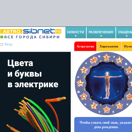
НОВОСТИ
РАЗВЛЕЧЕНИЯ
ОБЩЕН
Вход
Астрология
Хиромантия
Нуме
Чтобы узнать свой знак, укажит
день рождения.