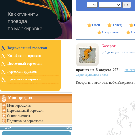
Овен
Телец
Скорпион
Ст
Козерог
Зодиакальный гороскоп
(22 декабря - 20 январ
Китайский гороскоп
Цветочный гороскоп
прогноз на 6 августа 2021
на сег
Гороскоп друидов
характеристика знака
Рунический гороскоп
Козероги, в этот день избегайте риска
Мой профиль
Мои гороскопы
Персональный гороскоп
Совместимость
Подписка на гороскопы