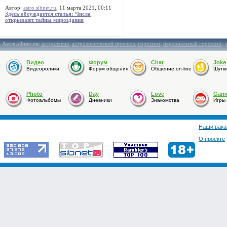
Автор:
astro.sibnet.ru
, 11 марта 2021, 00:11
Здесь обсуждается статья: Числа
открывают тайны мироздания
Astro.sibnet.ru
:
астрология
,
астрологический прогноз
,
гороскоп
,
персональный гороскоп
,
Видео
Форум
Chat
Joke
Видеоролики
Форум общения
Общение on-line
Шутк
Photo
Day
Love
Gam
Фотоальбомы
Дневники
Знакомства
Игры
Наши вака
О проекте