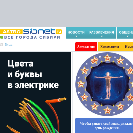
НОВОСТИ
РАЗВЛЕЧЕНИЯ
ОБЩЕН
Вход
Астрология
Хиромантия
Нуме
Чтобы узнать свой знак, укажит
день рождения.