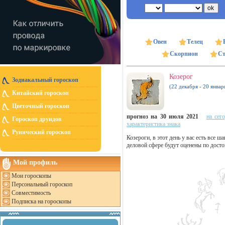
Овен
Телец
Скорпион
Ст
Козерог
Зодиакальный гороскоп
(22 декабря - 20 январ
Китайский гороскоп
Цветочный гороскоп
прогноз на 30 июля 2021
на сег
Гороскоп друидов
характеристика знака
Рунический гороскоп
Козероги, в этот день у вас есть все 
деловой сфере будут оценены по досто
Мой профиль
Мои гороскопы
Персональный гороскоп
Совместимость
Подписка на гороскопы