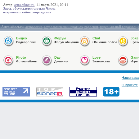
Автор:
astro.sibnet.ru
, 11 марта 2021, 00:11
Здесь обсуждается статья: Числа
открывают тайны мироздания
Astro.sibnet.ru
:
астрология
,
астрологический прогноз
,
гороскоп
,
персональный гороскоп
,
Видео
Форум
Chat
Joke
Видеоролики
Форум общения
Общение on-line
Шутк
Photo
Day
Love
Gam
Фотоальбомы
Дневники
Знакомства
Игры
Наши вака
О проекте