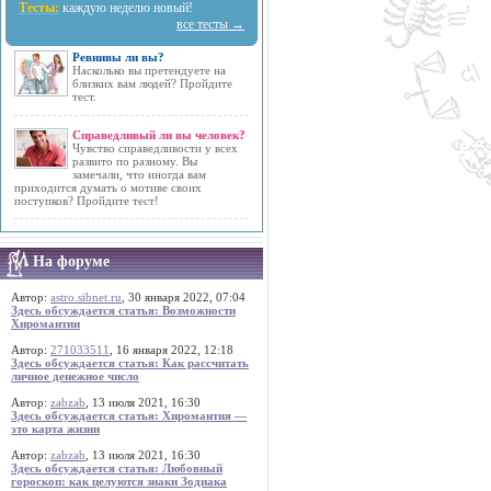
Тесты:
каждую неделю новый!
все тесты →
Ревнивы ли вы?
Насколько вы претендуете на
близких вам людей? Пройдите
тест.
Справедливый ли вы человек?
Чувство справедливости у всех
развито по разному. Вы
замечали, что иногда вам
приходится думать о мотиве своих
поступков? Пройдите тест!
На форуме
Автор:
astro.sibnet.ru
, 30 января 2022, 07:04
Здесь обсуждается статья: Возможности
Хиромантии
Автор:
271033511
, 16 января 2022, 12:18
Здесь обсуждается статья: Как рассчитать
личное денежное число
Автор:
zabzab
, 13 июля 2021, 16:30
Здесь обсуждается статья: Хиромантия —
это карта жизни
Автор:
zabzab
, 13 июля 2021, 16:30
Здесь обсуждается статья: Любовный
гороскоп: как целуются знаки Зодиака