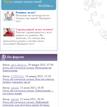
Тесты:
каждую неделю новый!
все тесты →
Ревнивы ли вы?
Насколько вы претендуете на
близких вам людей? Пройдите
тест.
Справедливый ли вы человек?
Чувство справедливости у всех
развито по разному. Вы
замечали, что иногда вам
приходится думать о мотиве своих
поступков? Пройдите тест!
На форуме
Автор:
astro.sibnet.ru
, 30 января 2022, 07:04
Здесь обсуждается статья: Возможности
Хиромантии
Автор:
271033511
, 16 января 2022, 12:18
Здесь обсуждается статья: Как рассчитать
личное денежное число
Автор:
zabzab
, 13 июля 2021, 16:30
Здесь обсуждается статья: Хиромантия —
это карта жизни
Автор:
zabzab
, 13 июля 2021, 16:30
Здесь обсуждается статья: Любовный
гороскоп: как целуются знаки Зодиака