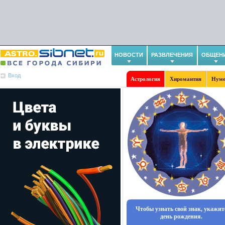
НОВОСТИ
РАЗВЛЕЧЕНИЯ
ОБЩЕН
Вход
Астрология
Хиромантия
Нуме
Чтобы узнать свой знак, укажит
день рождения.