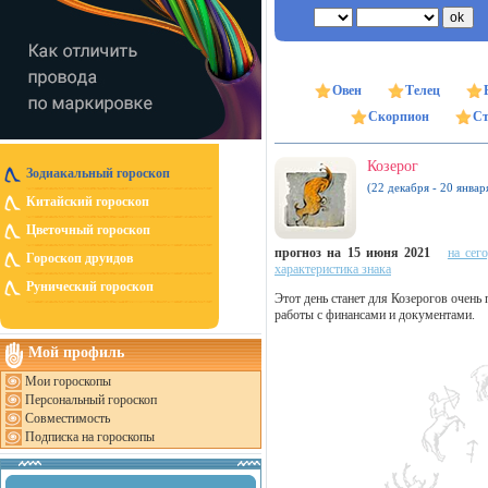
Овен
Телец
Скорпион
Ст
Козерог
Зодиакальный гороскоп
(22 декабря - 20 январ
Китайский гороскоп
Цветочный гороскоп
прогноз на 15 июня 2021
на сег
Гороскоп друидов
характеристика знака
Рунический гороскоп
Этот день станет для Козерогов очень
работы с финансами и документами.
Мой профиль
Мои гороскопы
Персональный гороскоп
Совместимость
Подписка на гороскопы