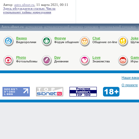
Автор:
astro.sibnet.ru
, 11 марта 2021, 00:11
Здесь обсуждается статья: Числа
открывают тайны мироздания
Astro.sibnet.ru
:
астрология
,
астрологический прогноз
,
гороскоп
,
персональный гороскоп
,
Видео
Форум
Chat
Joke
Видеоролики
Форум общения
Общение on-line
Шутк
Photo
Day
Love
Gam
Фотоальбомы
Дневники
Знакомства
Игры
Наши вака
О проекте