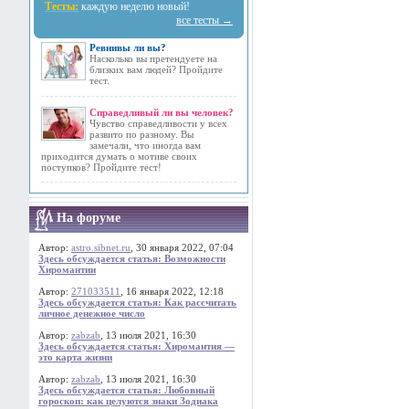
Тесты:
каждую неделю новый!
все тесты →
Ревнивы ли вы?
Насколько вы претендуете на
близких вам людей? Пройдите
тест.
Справедливый ли вы человек?
Чувство справедливости у всех
развито по разному. Вы
замечали, что иногда вам
приходится думать о мотиве своих
поступков? Пройдите тест!
На форуме
Автор:
astro.sibnet.ru
, 30 января 2022, 07:04
Здесь обсуждается статья: Возможности
Хиромантии
Автор:
271033511
, 16 января 2022, 12:18
Здесь обсуждается статья: Как рассчитать
личное денежное число
Автор:
zabzab
, 13 июля 2021, 16:30
Здесь обсуждается статья: Хиромантия —
это карта жизни
Автор:
zabzab
, 13 июля 2021, 16:30
Здесь обсуждается статья: Любовный
гороскоп: как целуются знаки Зодиака