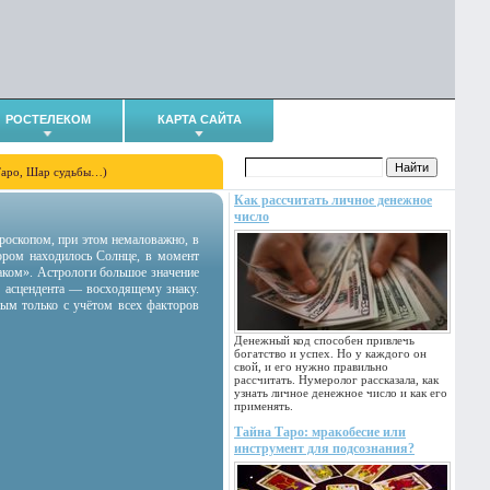
РОСТЕЛЕКОМ
КАРТА САЙТА
Таро, Шар судьбы…)
Как рассчитать личное денежное
число
гороскопом, при этом немаловажно, в
тором находилось Солнце, в момент
аком». Астрологи большое значение
 асцендента — восходящему знаку.
ным только с учётом всех факторов
Денежный код способен привлечь
богатство и успех. Но у каждого он
свой, и его нужно правильно
рассчитать. Нумеролог рассказала, как
узнать личное денежное число и как его
применять.
Тайна Таро: мракобесие или
инструмент для подсознания?