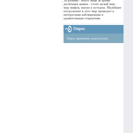
За рунами - всего лишь за тремя
десятками знаков - стоит целый мир -
мир мифов, магии и истории. Малейшее
погружение в этот мир приводит к
интересным наблюдениям и
удивительным открытиям.
Опрос
Опрос временно недоступен.