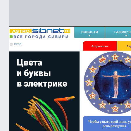
НОВОСТИ
РАЗВЛЕЧ
Вход
Астрология
Хи
Чтобы узнать свой знак, 
день рождения.