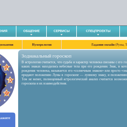
ЕНИЯ
ОБЩЕНИЕ
СЕРВИСЫ
СПЕЦПРОЕКТЫ
романтия
Нумерология
Гадания онлайн
(Руны, 
Зодиакальный гороскоп
В астрологии считается, что судьба и характер человека связаны с его 
каких знаках находились небесные тела при его рождении. Знак, в ко
рождения человека, называется его «солнечным знаком» или просто «зн
придают положению Луны в гороскопе — лунному знаку, и положению
Тем не менее, полноценный астрологический анализ считается возмож
гороскопа и их взаимодействия.
укажите