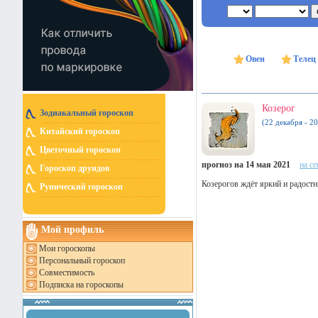
Овен
Телец
Козерог
Зодиакальный гороскоп
(22 декабря - 20
Китайский гороскоп
Цветочный гороскоп
прогноз на 14 мая 2021
на с
Гороскоп друидов
Козерогов ждёт яркий и радостн
Рунический гороскоп
Мой профиль
Мои гороскопы
Персональный гороскоп
Совместимость
Подписка на гороскопы