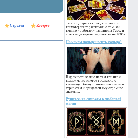
Таролог, парапсихолог, психолог и
Стрелец
Козерог
психотерапевт рассказали о том, как
именно «работает» гадание на Таро, и
стоит ли доверять результатам на 100%.
На каком пальце носить кольцо?
В древности кольцо на том или ином
пальце могло многое рассказать о
владельце. Кольцо считали магическим
атрибутом и придавали ему огромное
значение.
Рунические символы в любовной
магии