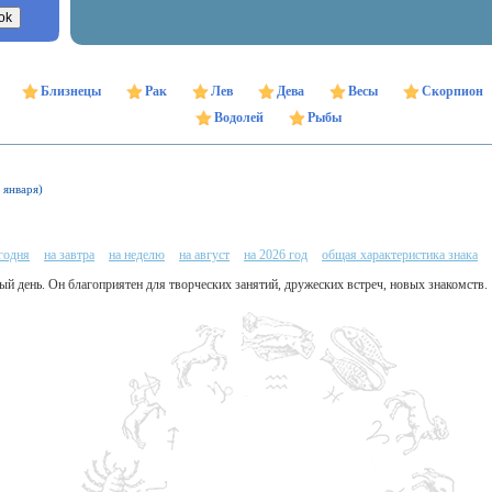
Близнецы
Рак
Лев
Дева
Весы
Скорпион
Водолей
Рыбы
 января)
егодня
на завтра
на неделю
на август
на 2026 год
общая характеристика знака
ый день. Он благоприятен для творческих занятий, дружеских встреч, новых знакомств.