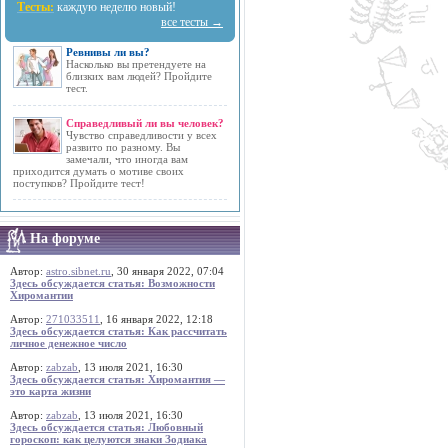
Тесты:
каждую неделю новый!
все тесты →
Ревнивы ли вы?
Насколько вы претендуете на
близких вам людей? Пройдите
тест.
Справедливый ли вы человек?
Чувство справедливости у всех
развито по разному. Вы
замечали, что иногда вам
приходится думать о мотиве своих
поступков? Пройдите тест!
На форуме
Автор:
astro.sibnet.ru
, 30 января 2022, 07:04
Здесь обсуждается статья: Возможности
Хиромантии
Автор:
271033511
, 16 января 2022, 12:18
Здесь обсуждается статья: Как рассчитать
личное денежное число
Автор:
zabzab
, 13 июля 2021, 16:30
Здесь обсуждается статья: Хиромантия —
это карта жизни
Автор:
zabzab
, 13 июля 2021, 16:30
Здесь обсуждается статья: Любовный
гороскоп: как целуются знаки Зодиака