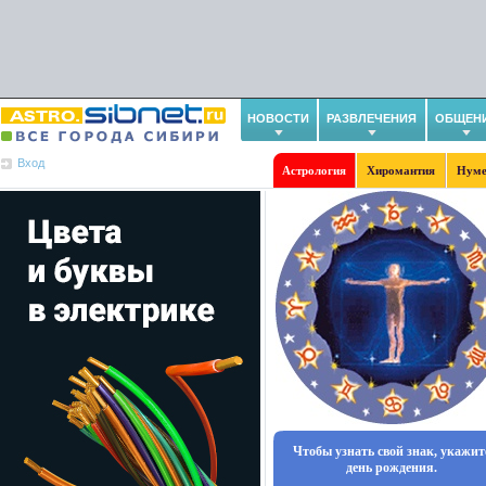
НОВОСТИ
РАЗВЛЕЧЕНИЯ
ОБЩЕН
Вход
Астрология
Хиромантия
Нуме
Чтобы узнать свой знак, укажит
день рождения.