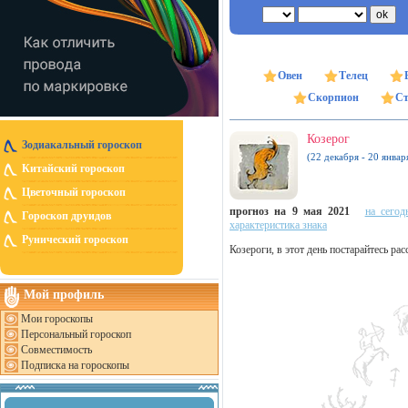
Овен
Телец
Скорпион
Ст
Козерог
Зодиакальный гороскоп
(22 декабря - 20 январ
Китайский гороскоп
Цветочный гороскоп
прогноз на 9 мая 2021
на сегод
Гороскоп друидов
характеристика знака
Рунический гороскоп
Козероги, в этот день постарайтесь р
Мой профиль
Мои гороскопы
Персональный гороскоп
Совместимость
Подписка на гороскопы