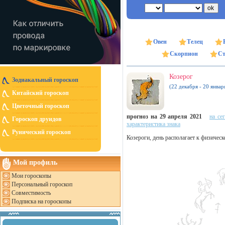
Овен
Телец
Скорпион
Ст
Козерог
Зодиакальный гороскоп
(22 декабря - 20 январ
Китайский гороскоп
Цветочный гороскоп
прогноз на 29 апреля 2021
на се
Гороскоп друидов
характеристика знака
Рунический гороскоп
Козероги, день располагает к физическ
Мой профиль
Мои гороскопы
Персональный гороскоп
Совместимость
Подписка на гороскопы