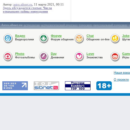
Автор:
astro.sibnet.ru
, 11 марта 2021, 00:11
Здесь обсуждается статья: Числа
открывают тайны мироздания
Astro.sibnet.ru
:
астрология
,
астрологический прогноз
,
гороскоп
,
персональный гороскоп
,
Видео
Форум
Chat
Joke
Видеоролики
Форум общения
Общение on-line
Шутк
Photo
Day
Love
Gam
Фотоальбомы
Дневники
Знакомства
Игры
Наши вака
О проекте