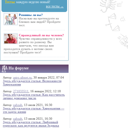
Тесты:
каждую неделю новый!
все тесты →
Ревнивы ли вы?
Насколько вы претендуете на
близких вам людей? Пройдите
тест.
Справедливый ли вы человек?
Чувство справедливости у всех
развито по разному. Вы
замечали, что иногда вам
приходится думать о мотиве своих
поступков? Пройдите тест!
На форуме
Автор:
astro.sibnet.ru
, 30 января 2022, 07:04
Здесь обсуждается статья: Возможности
Хиромантии
Автор:
271033511
, 16 января 2022, 12:18
Здесь обсуждается статья: Как рассчитать
личное денежное число
Автор:
zabzab
, 13 июля 2021, 16:30
Здесь обсуждается статья: Хиромантия —
это карта жизни
Автор:
zabzab
, 13 июля 2021, 16:30
Здесь обсуждается статья: Любовный
гороскоп: как целуются знаки Зодиака