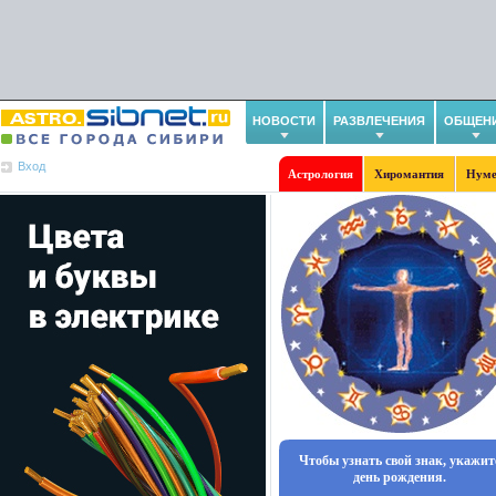
НОВОСТИ
РАЗВЛЕЧЕНИЯ
ОБЩЕН
Вход
Астрология
Хиромантия
Нуме
Чтобы узнать свой знак, укажит
день рождения.