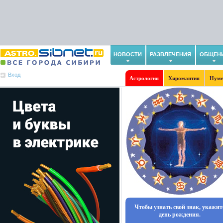
НОВОСТИ
РАЗВЛЕЧЕНИЯ
ОБЩЕН
Вход
Астрология
Хиромантия
Нуме
Чтобы узнать свой знак, укажит
день рождения.