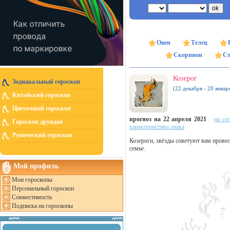
Овен
Телец
Скорпион
Ст
Козерог
Зодиакальный гороскоп
(22 декабря - 20 январ
Китайский гороскоп
Цветочный гороскоп
прогноз на 22 апреля 2021
на се
Гороскоп друидов
характеристика знака
Рунический гороскоп
Козероги, звёзды советуют вам провес
семье.
Мой профиль
Мои гороскопы
Персональный гороскоп
Совместимость
Подписка на гороскопы