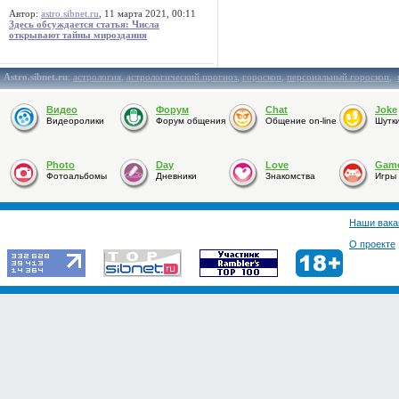
Автор:
astro.sibnet.ru
, 11 марта 2021, 00:11
Здесь обсуждается статья: Числа
открывают тайны мироздания
Astro.sibnet.ru
:
астрология
,
астрологический прогноз
,
гороскоп
,
персональный гороскоп
,
Видео
Форум
Chat
Joke
Видеоролики
Форум общения
Общение on-line
Шутк
Photo
Day
Love
Gam
Фотоальбомы
Дневники
Знакомства
Игры
Наши вака
О проекте