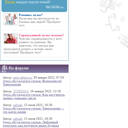
Тесты:
каждую неделю новый!
все тесты →
Ревнивы ли вы?
Насколько вы претендуете на
близких вам людей? Пройдите
тест.
Справедливый ли вы человек?
Чувство справедливости у всех
развито по разному. Вы
замечали, что иногда вам
приходится думать о мотиве своих
поступков? Пройдите тест!
На форуме
Автор:
astro.sibnet.ru
, 30 января 2022, 07:04
Здесь обсуждается статья: Возможности
Хиромантии
Автор:
271033511
, 16 января 2022, 12:18
Здесь обсуждается статья: Как рассчитать
личное денежное число
Автор:
zabzab
, 13 июля 2021, 16:30
Здесь обсуждается статья: Хиромантия —
это карта жизни
Автор:
zabzab
, 13 июля 2021, 16:30
Здесь обсуждается статья: Любовный
гороскоп: как целуются знаки Зодиака