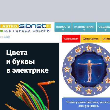
НОВОСТИ
РАЗВЛЕЧЕНИЯ
ОБЩЕН
Вход
Астрология
Хиромантия
Нуме
Чтобы узнать свой знак, укажит
день рождения.