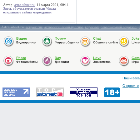
Автор:
astro.sibnet.ru
, 11 марта 2021, 00:11
Здесь обсуждается статья: Числа
открывают тайны мироздания
Astro.sibnet.ru
:
астрология
,
астрологический прогноз
,
гороскоп
,
персональный гороскоп
,
Видео
Форум
Chat
Joke
Видеоролики
Форум общения
Общение on-line
Шутк
Photo
Day
Love
Gam
Фотоальбомы
Дневники
Знакомства
Игры
Наши вака
О проекте