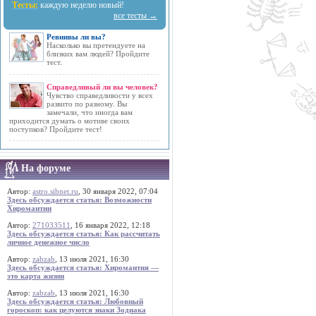
Тесты:
каждую неделю новый!
все тесты →
Ревнивы ли вы?
Насколько вы претендуете на
близких вам людей? Пройдите
тест.
Справедливый ли вы человек?
Чувство справедливости у всех
развито по разному. Вы
замечали, что иногда вам
приходится думать о мотиве своих
поступков? Пройдите тест!
На форуме
Автор:
astro.sibnet.ru
, 30 января 2022, 07:04
Здесь обсуждается статья: Возможности
Хиромантии
Автор:
271033511
, 16 января 2022, 12:18
Здесь обсуждается статья: Как рассчитать
личное денежное число
Автор:
zabzab
, 13 июля 2021, 16:30
Здесь обсуждается статья: Хиромантия —
это карта жизни
Автор:
zabzab
, 13 июля 2021, 16:30
Здесь обсуждается статья: Любовный
гороскоп: как целуются знаки Зодиака