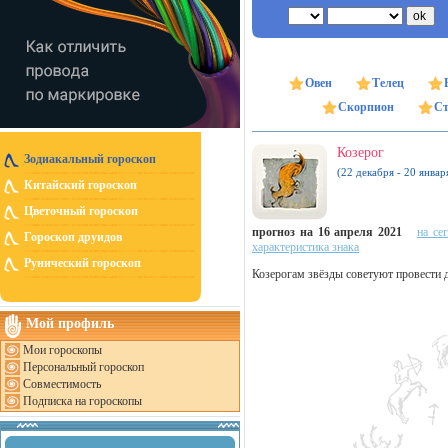
Овен
Телец
Скорпион
Ст
Козерог
Зодиакальный гороскоп
(22 декабря - 20 январ
Китайский гороскоп
Цветочный гороскоп
прогноз на 16 апреля 2021
на се
Гороскоп друидов
характеристика знака
Рунический гороскоп
Козерогам звёзды советуют провести 
Мой профиль
Мои гороскопы
Персональный гороскоп
Совместимость
Подписка на гороскопы