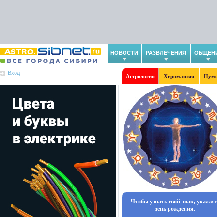
НОВОСТИ
РАЗВЛЕЧЕНИЯ
ОБЩЕН
Вход
Астрология
Хиромантия
Нуме
Чтобы узнать свой знак, укажит
день рождения.