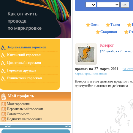
Овен
Телец
Скорпион
Ст
Козерог
Зодиакальный гороскоп
(22 декабря - 20 январ
Китайский гороскоп
Цветочный гороскоп
прогноз на 27 марта 2021
на сег
Гороскоп друидов
характеристика знака
Рунический гороскоп
Козероги, в этот день вам предстоят н
приступайте к активным действиям.
Мой профиль
Мои гороскопы
Персональный гороскоп
Совместимость
Подписка на гороскопы