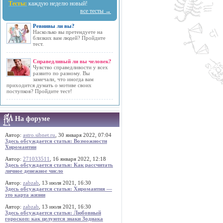
Тесты:
каждую неделю новый!
все тесты →
Ревнивы ли вы?
Насколько вы претендуете на
близких вам людей? Пройдите
тест.
Справедливый ли вы человек?
Чувство справедливости у всех
развито по разному. Вы
замечали, что иногда вам
приходится думать о мотиве своих
поступков? Пройдите тест!
На форуме
Автор:
astro.sibnet.ru
, 30 января 2022, 07:04
Здесь обсуждается статья: Возможности
Хиромантии
Автор:
271033511
, 16 января 2022, 12:18
Здесь обсуждается статья: Как рассчитать
личное денежное число
Автор:
zabzab
, 13 июля 2021, 16:30
Здесь обсуждается статья: Хиромантия —
это карта жизни
Автор:
zabzab
, 13 июля 2021, 16:30
Здесь обсуждается статья: Любовный
гороскоп: как целуются знаки Зодиака