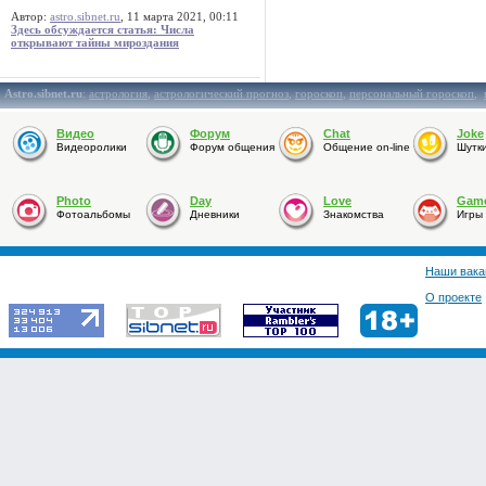
Автор:
astro.sibnet.ru
, 11 марта 2021, 00:11
Здесь обсуждается статья: Числа
открывают тайны мироздания
Astro.sibnet.ru
:
астрология
,
астрологический прогноз
,
гороскоп
,
персональный гороскоп
,
Видео
Форум
Chat
Joke
Видеоролики
Форум общения
Общение on-line
Шутк
Photo
Day
Love
Gam
Фотоальбомы
Дневники
Знакомства
Игры
Наши вака
О проекте