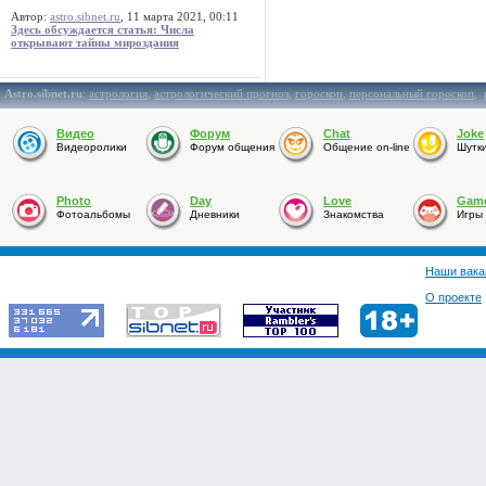
Автор:
astro.sibnet.ru
, 11 марта 2021, 00:11
Здесь обсуждается статья: Числа
открывают тайны мироздания
Astro.sibnet.ru
:
астрология
,
астрологический прогноз
,
гороскоп
,
персональный гороскоп
,
Видео
Форум
Chat
Joke
Видеоролики
Форум общения
Общение on-line
Шутк
Photo
Day
Love
Gam
Фотоальбомы
Дневники
Знакомства
Игры
Наши вака
О проекте