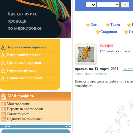
Овен
Телец
Скорпион
Ст
Козерог
Зодиакальный гороскоп
(22 декабря - 20 январ
Китайский гороскоп
Цветочный гороскоп
прогноз на 13 марта 2021
на сег
Гороскоп друидов
характеристика знака
Рунический гороскоп
Козероги, этот день потребует от вас 
способности.
Мой профиль
Мои гороскопы
Персональный гороскоп
Совместимость
Подписка на гороскопы