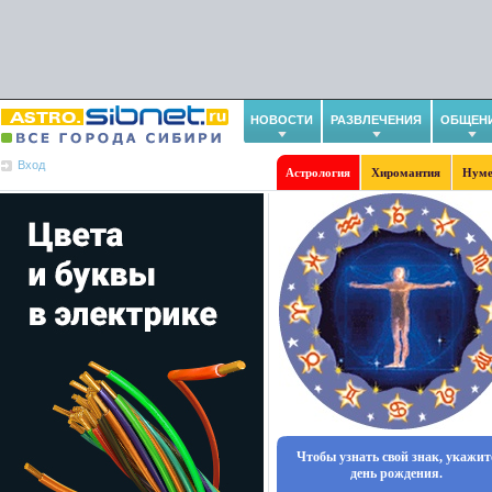
НОВОСТИ
РАЗВЛЕЧЕНИЯ
ОБЩЕН
Вход
Астрология
Хиромантия
Нуме
Чтобы узнать свой знак, укажит
день рождения.