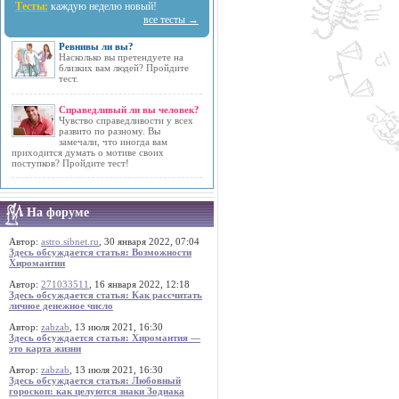
Тесты:
каждую неделю новый!
все тесты →
Ревнивы ли вы?
Насколько вы претендуете на
близких вам людей? Пройдите
тест.
Справедливый ли вы человек?
Чувство справедливости у всех
развито по разному. Вы
замечали, что иногда вам
приходится думать о мотиве своих
поступков? Пройдите тест!
На форуме
Автор:
astro.sibnet.ru
, 30 января 2022, 07:04
Здесь обсуждается статья: Возможности
Хиромантии
Автор:
271033511
, 16 января 2022, 12:18
Здесь обсуждается статья: Как рассчитать
личное денежное число
Автор:
zabzab
, 13 июля 2021, 16:30
Здесь обсуждается статья: Хиромантия —
это карта жизни
Автор:
zabzab
, 13 июля 2021, 16:30
Здесь обсуждается статья: Любовный
гороскоп: как целуются знаки Зодиака