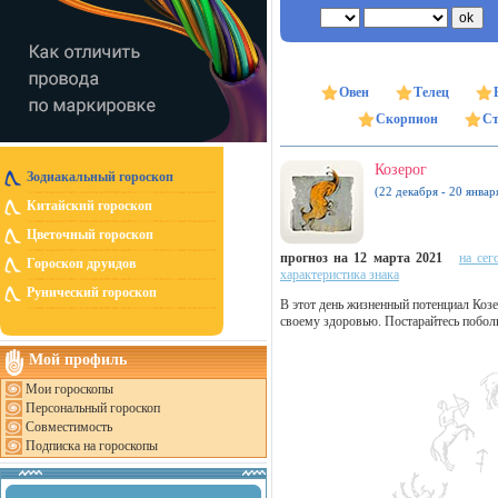
Овен
Телец
Скорпион
Ст
Козерог
Зодиакальный гороскоп
(22 декабря - 20 январ
Китайский гороскоп
Цветочный гороскоп
прогноз на 12 марта 2021
на сег
Гороскоп друидов
характеристика знака
Рунический гороскоп
В этот день жизненный потенциал Козе
своему здоровью. Постарайтесь побол
Мой профиль
Мои гороскопы
Персональный гороскоп
Совместимость
Подписка на гороскопы