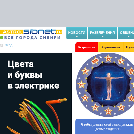
НОВОСТИ
РАЗВЛЕЧЕНИЯ
ОБЩЕН
Вход
Астрология
Хиромантия
Нуме
Чтобы узнать свой знак, укажит
день рождения.