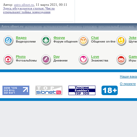
Автор:
astro.sibnet.ru
, 11 марта 2021, 00:11
Здесь обсуждается статья: Числа
открывают тайны мироздания
Astro.sibnet.ru
:
астрология
,
астрологический прогноз
,
гороскоп
,
персональный гороскоп
,
Видео
Форум
Chat
Joke
Видеоролики
Форум общения
Общение on-line
Шутк
Photo
Day
Love
Gam
Фотоальбомы
Дневники
Знакомства
Игры
Наши вака
О проекте