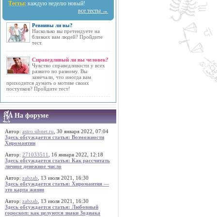
Тесты:
каждую неделю новый!
все тесты →
Ревнивы ли вы?
Насколько вы претендуете на
близких вам людей? Пройдите
тест.
Справедливый ли вы человек?
Чувство справедливости у всех
развито по разному. Вы
замечали, что иногда вам
приходится думать о мотиве своих
поступков? Пройдите тест!
На форуме
Автор:
astro.sibnet.ru
, 30 января 2022, 07:04
Здесь обсуждается статья: Возможности
Хиромантии
Автор:
271033511
, 16 января 2022, 12:18
Здесь обсуждается статья: Как рассчитать
личное денежное число
Автор:
zabzab
, 13 июля 2021, 16:30
Здесь обсуждается статья: Хиромантия —
это карта жизни
Автор:
zabzab
, 13 июля 2021, 16:30
Здесь обсуждается статья: Любовный
гороскоп: как целуются знаки Зодиака