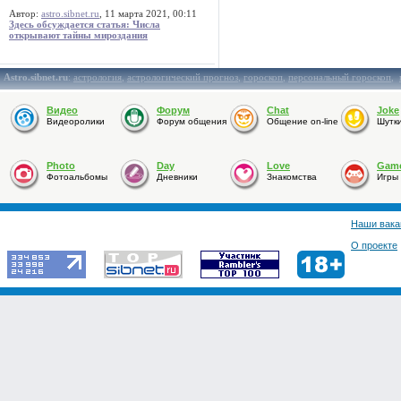
Автор:
astro.sibnet.ru
, 11 марта 2021, 00:11
Здесь обсуждается статья: Числа
открывают тайны мироздания
Astro.sibnet.ru
:
астрология
,
астрологический прогноз
,
гороскоп
,
персональный гороскоп
,
Видео
Форум
Chat
Joke
Видеоролики
Форум общения
Общение on-line
Шутк
Photo
Day
Love
Gam
Фотоальбомы
Дневники
Знакомства
Игры
Наши вака
О проекте