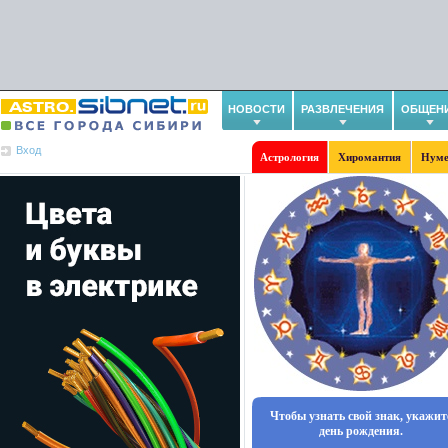
НОВОСТИ
РАЗВЛЕЧЕНИЯ
ОБЩЕН
Вход
Астрология
Хиромантия
Нуме
Чтобы узнать свой знак, укажит
день рождения.