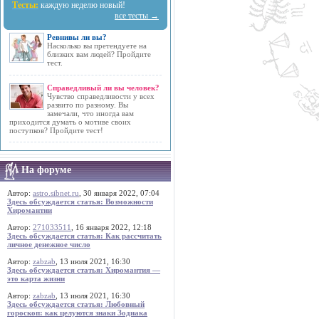
Тесты:
каждую неделю новый!
все тесты →
Ревнивы ли вы?
Насколько вы претендуете на
близких вам людей? Пройдите
тест.
Справедливый ли вы человек?
Чувство справедливости у всех
развито по разному. Вы
замечали, что иногда вам
приходится думать о мотиве своих
поступков? Пройдите тест!
На форуме
Автор:
astro.sibnet.ru
, 30 января 2022, 07:04
Здесь обсуждается статья: Возможности
Хиромантии
Автор:
271033511
, 16 января 2022, 12:18
Здесь обсуждается статья: Как рассчитать
личное денежное число
Автор:
zabzab
, 13 июля 2021, 16:30
Здесь обсуждается статья: Хиромантия —
это карта жизни
Автор:
zabzab
, 13 июля 2021, 16:30
Здесь обсуждается статья: Любовный
гороскоп: как целуются знаки Зодиака