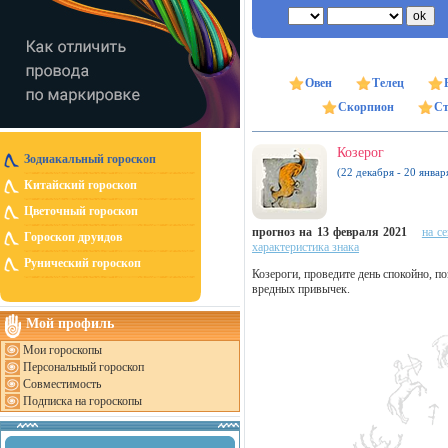
Овен
Телец
Скорпион
Ст
Козерог
Зодиакальный гороскоп
(22 декабря - 20 январ
Китайский гороскоп
Цветочный гороскоп
прогноз на 13 февраля 2021
на с
Гороскоп друидов
характеристика знака
Рунический гороскоп
Козероги, проведите день спокойно, по
вредных привычек.
Мой профиль
Мои гороскопы
Персональный гороскоп
Совместимость
Подписка на гороскопы