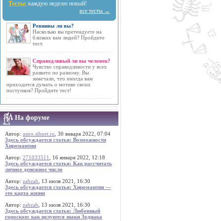
Тесты:
каждую неделю новый!
все тесты →
Ревнивы ли вы?
Насколько вы претендуете на
близких вам людей? Пройдите
тест.
Справедливый ли вы человек?
Чувство справедливости у всех
развито по разному. Вы
замечали, что иногда вам
приходится думать о мотиве своих
поступков? Пройдите тест!
На форуме
Автор:
astro.sibnet.ru
, 30 января 2022, 07:04
Здесь обсуждается статья: Возможности
Хиромантии
Автор:
271033511
, 16 января 2022, 12:18
Здесь обсуждается статья: Как рассчитать
личное денежное число
Автор:
zabzab
, 13 июля 2021, 16:30
Здесь обсуждается статья: Хиромантия —
это карта жизни
Автор:
zabzab
, 13 июля 2021, 16:30
Здесь обсуждается статья: Любовный
гороскоп: как целуются знаки Зодиака