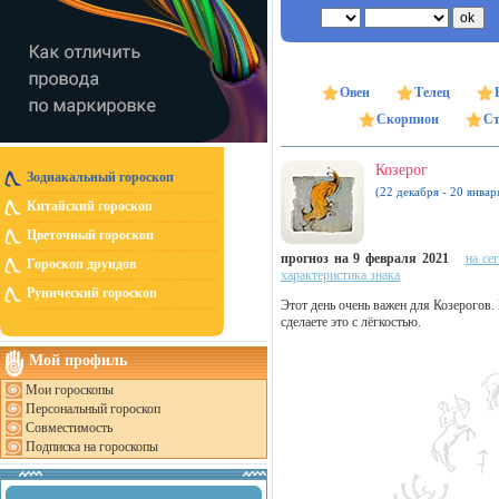
Овен
Телец
Скорпион
Ст
Козерог
Зодиакальный гороскоп
(22 декабря - 20 январ
Китайский гороскоп
Цветочный гороскоп
прогноз на 9 февраля 2021
на се
Гороскоп друидов
характеристика знака
Рунический гороскоп
Этот день очень важен для Козерогов. 
сделаете это с лёгкостью.
Мой профиль
Мои гороскопы
Персональный гороскоп
Совместимость
Подписка на гороскопы