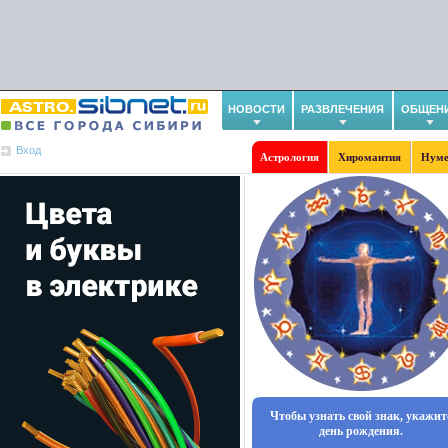
НОВОСТИ
РАЗВЛЕЧЕНИЯ
ОБЩЕН
Вход
Астрология
Хиромантия
Нуме
Чтобы узнать свой знак, укажит
день рождения.